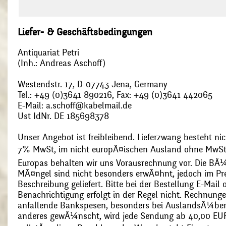
Liefer- & Geschäftsbedingungen
Antiquariat Petri
(Inh.: Andreas Aschoff)
Westendstr. 17, D-07743 Jena, Germany
Tel.: +49 (0)3641 890216, Fax: +49 (0)3641 442065
E-Mail: a.schoff@kabelmail.de
Ust IdNr. DE 185698378
Unser Angebot ist freibleibend. Lieferzwang besteht nic
7% MwSt, im nicht europÃ¤ischen Ausland ohne MwSt
Europas behalten wir uns Vorausrechnung vor. Die BÃ¼
MÃ¤ngel sind nicht besonders erwÃ¤hnt, jedoch im Pre
Beschreibung geliefert. Bitte bei der Bestellung E-Mail
Benachrichtigung erfolgt in der Regel nicht. Rechnunge
anfallende Bankspesen, besonders bei AuslandsÃ¼ber
anderes gewÃ¼nscht, wird jede Sendung ab 40,00 EUR p