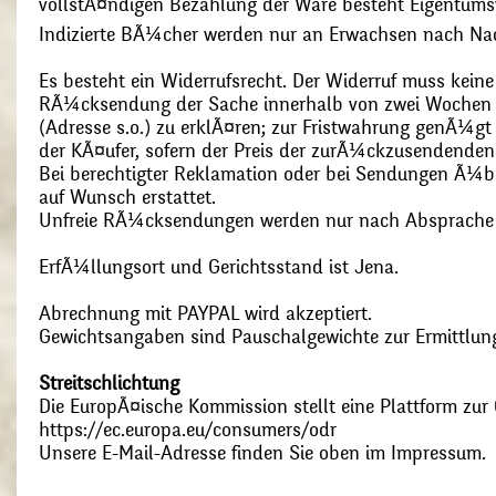
vollstÃ¤ndigen Bezahlung der Ware besteht Eigentums
Indizierte BÃ¼cher werden nur an Erwachsen nach Nac
Es besteht ein Widerrufsrecht. Der Widerruf muss kein
RÃ¼cksendung der Sache innerhalb von zwei Wochen s
(Adresse s.o.) zu erklÃ¤ren; zur Fristwahrung genÃ¼g
der KÃ¤ufer, sofern der Preis der zurÃ¼ckzusendenden
Bei berechtigter Reklamation oder bei Sendungen Ã¼
auf Wunsch erstattet.
Unfreie RÃ¼cksendungen werden nur nach Absprach
ErfÃ¼llungsort und Gerichtsstand ist Jena.
Abrechnung mit PAYPAL wird akzeptiert.
Gewichtsangaben sind Pauschalgewichte zur Ermittlung
Streitschlichtung
Die EuropÃ¤ische Kommission stellt eine Plattform zur O
https://ec.europa.eu/consumers/odr
Unsere E-Mail-Adresse finden Sie oben im Impressum.