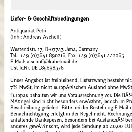
Liefer- & Geschäftsbedingungen
Antiquariat Petri
(Inh.: Andreas Aschoff)
Westendstr. 17, D-07743 Jena, Germany
Tel.: +49 (0)3641 890216, Fax: +49 (0)3641 442065
E-Mail: a.schoff@kabelmail.de
Ust IdNr. DE 185698378
Unser Angebot ist freibleibend. Lieferzwang besteht nic
7% MwSt, im nicht europÃ¤ischen Ausland ohne MwSt
Europas behalten wir uns Vorausrechnung vor. Die BÃ¼
MÃ¤ngel sind nicht besonders erwÃ¤hnt, jedoch im Pre
Beschreibung geliefert. Bitte bei der Bestellung E-Mail
Benachrichtigung erfolgt in der Regel nicht. Rechnunge
anfallende Bankspesen, besonders bei AuslandsÃ¼ber
anderes gewÃ¼nscht, wird jede Sendung ab 40,00 EUR p