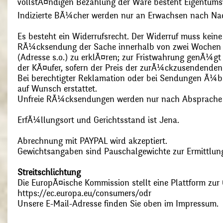
vollstÃ¤ndigen Bezahlung der Ware besteht Eigentums
Indizierte BÃ¼cher werden nur an Erwachsen nach Nac
Es besteht ein Widerrufsrecht. Der Widerruf muss kein
RÃ¼cksendung der Sache innerhalb von zwei Wochen s
(Adresse s.o.) zu erklÃ¤ren; zur Fristwahrung genÃ¼g
der KÃ¤ufer, sofern der Preis der zurÃ¼ckzusendenden
Bei berechtigter Reklamation oder bei Sendungen Ã¼
auf Wunsch erstattet.
Unfreie RÃ¼cksendungen werden nur nach Absprach
ErfÃ¼llungsort und Gerichtsstand ist Jena.
Abrechnung mit PAYPAL wird akzeptiert.
Gewichtsangaben sind Pauschalgewichte zur Ermittlung
Streitschlichtung
Die EuropÃ¤ische Kommission stellt eine Plattform zur O
https://ec.europa.eu/consumers/odr
Unsere E-Mail-Adresse finden Sie oben im Impressum.