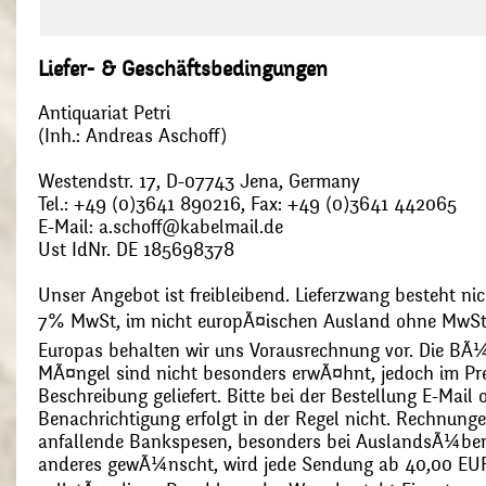
Liefer- & Geschäftsbedingungen
Antiquariat Petri
(Inh.: Andreas Aschoff)
Westendstr. 17, D-07743 Jena, Germany
Tel.: +49 (0)3641 890216, Fax: +49 (0)3641 442065
E-Mail: a.schoff@kabelmail.de
Ust IdNr. DE 185698378
Unser Angebot ist freibleibend. Lieferzwang besteht nic
7% MwSt, im nicht europÃ¤ischen Ausland ohne MwSt
Europas behalten wir uns Vorausrechnung vor. Die BÃ¼
MÃ¤ngel sind nicht besonders erwÃ¤hnt, jedoch im Pre
Beschreibung geliefert. Bitte bei der Bestellung E-Mail
Benachrichtigung erfolgt in der Regel nicht. Rechnunge
anfallende Bankspesen, besonders bei AuslandsÃ¼ber
anderes gewÃ¼nscht, wird jede Sendung ab 40,00 EUR p