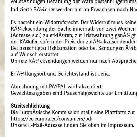
vollstÃ¤ndigen Bezahlung der Ware besteht Eigentums
Indizierte BÃ¼cher werden nur an Erwachsen nach Nac
Es besteht ein Widerrufsrecht. Der Widerruf muss kein
RÃ¼cksendung der Sache innerhalb von zwei Wochen s
(Adresse s.o.) zu erklÃ¤ren; zur Fristwahrung genÃ¼g
der KÃ¤ufer, sofern der Preis der zurÃ¼ckzusendenden
Bei berechtigter Reklamation oder bei Sendungen Ã¼
auf Wunsch erstattet.
Unfreie RÃ¼cksendungen werden nur nach Absprach
ErfÃ¼llungsort und Gerichtsstand ist Jena.
Abrechnung mit PAYPAL wird akzeptiert.
Gewichtsangaben sind Pauschalgewichte zur Ermittlung
Streitschlichtung
Die EuropÃ¤ische Kommission stellt eine Plattform zur O
https://ec.europa.eu/consumers/odr
Unsere E-Mail-Adresse finden Sie oben im Impressum.