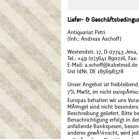
Liefer- & Geschäftsbeding
Antiquariat Petri
(Inh.: Andreas Aschoff)
Westendstr. 17, D-07743 Jena
Tel.: +49 (0)3641 890216, Fax
E-Mail: a.schoff@kabelmail.de
Ust IdNr. DE 185698378
Unser Angebot ist freibleibend.
7% MwSt, im nicht europÃ¤is
Europas behalten wir uns Vora
MÃ¤ngel sind nicht besonders 
Beschreibung geliefert. Bitte 
Benachrichtigung erfolgt in de
anfallende Bankspesen, beson
anderes gewÃ¼nscht, wird jede