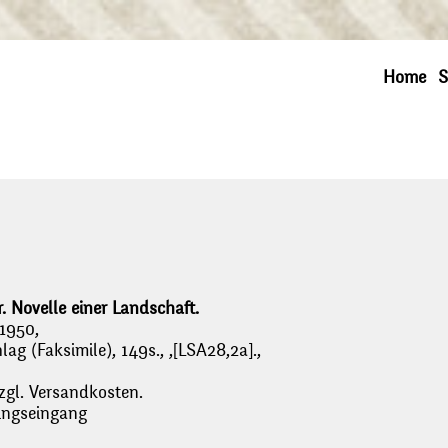
Home
S
 Novelle einer Landschaft.
1950,
ag (Faksimile), 149s., ,[LSA28,2a].,
zgl. Versandkosten.
lungseingang