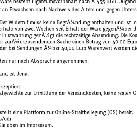
 Ware besteht Eigentumsvorbehalt nach Ã 455 BGB. Jugend
r an Erwachsen nach Nachweis des Alters und gegen Unters
. Der Widerruf muss keine BegrÃ¼ndung enthalten und ist in
halb von zwei Wochen seit Erhalt der Ware gegenÃ¼ber de
zur Fristwahrung genÃ¼gt die rechtzeitige Absendung. Die 
 der zurÃ¼ckzusendenden Sache einen Betrag von 40,00 Euro
 oder bei Sendungen Ã¼ber 40,00 Euro Warenwert werden 
den nur nach Absprache angenommen.
and ist Jena.
zeptiert.
gewichte zur Ermittlung der Versandkosten, keine realen G
ellt eine Plattform zur Online-Streitbeilegung (OS) bereit:
s/odr
Sie oben im Impressum.