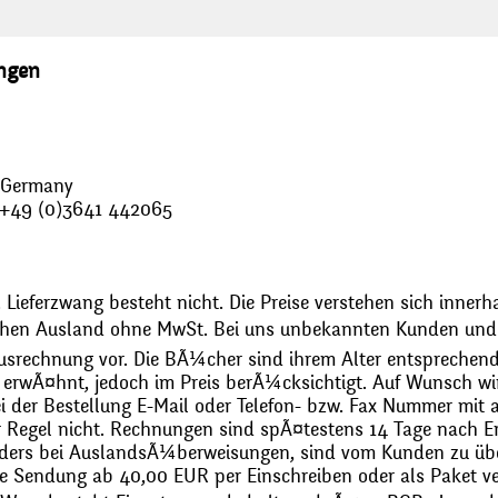
ungen
, Germany
: +49 (0)3641 442065
 Lieferzwang besteht nicht. Die Preise verstehen sich innerh
chen Ausland ohne MwSt. Bei uns unbekannten Kunden und 
usrechnung vor. Die BÃ¼cher sind ihrem Alter entsprechend
erwÃ¤hnt, jedoch im Preis berÃ¼cksichtigt. Auf Wunsch wir
bei der Bestellung E-Mail oder Telefon- bzw. Fax Nummer mit 
r Regel nicht. Rechnungen sind spÃ¤testens 14 Tage nach Erh
ders bei AuslandsÃ¼berweisungen, sind vom Kunden zu üb
 Sendung ab 40,00 EUR per Einschreiben oder als Paket ver