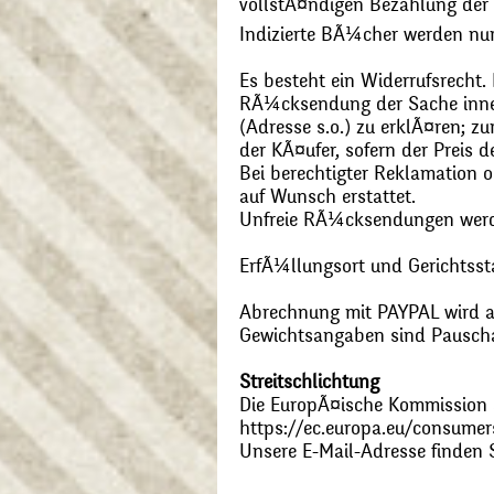
vollstÃ¤ndigen Bezahlung der
Indizierte BÃ¼cher werden nu
Es besteht ein Widerrufsrecht
RÃ¼cksendung der Sache inner
(Adresse s.o.) zu erklÃ¤ren; 
der KÃ¤ufer, sofern der Preis
Bei berechtigter Reklamation
auf Wunsch erstattet.
Unfreie RÃ¼cksendungen wer
ErfÃ¼llungsort und Gerichtsst
Abrechnung mit PAYPAL wird ak
Gewichtsangaben sind Pauschal
Streitschlichtung
Die EuropÃ¤ische Kommission st
https://ec.europa.eu/consumer
Unsere E-Mail-Adresse finden 