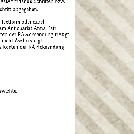
 gefÃ¤hrdende Schriften bzw.
chrift abgegeben.
 Textform oder durch
m Antiquariat Anna Petri
Kosten der RÃ¼cksendung trÃ¤gt
 nicht Ã¼bersteigt.
die Kosten der RÃ¼cksendung
ewichte.