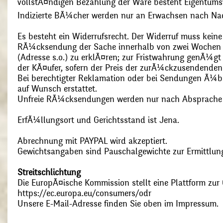
vollstÃ¤ndigen Bezahlung der Ware besteht Eigentums
Indizierte BÃ¼cher werden nur an Erwachsen nach Nac
Es besteht ein Widerrufsrecht. Der Widerruf muss kein
RÃ¼cksendung der Sache innerhalb von zwei Wochen s
(Adresse s.o.) zu erklÃ¤ren; zur Fristwahrung genÃ¼g
der KÃ¤ufer, sofern der Preis der zurÃ¼ckzusendenden
Bei berechtigter Reklamation oder bei Sendungen Ã¼
auf Wunsch erstattet.
Unfreie RÃ¼cksendungen werden nur nach Absprach
ErfÃ¼llungsort und Gerichtsstand ist Jena.
Abrechnung mit PAYPAL wird akzeptiert.
Gewichtsangaben sind Pauschalgewichte zur Ermittlung
Streitschlichtung
Die EuropÃ¤ische Kommission stellt eine Plattform zur O
https://ec.europa.eu/consumers/odr
Unsere E-Mail-Adresse finden Sie oben im Impressum.