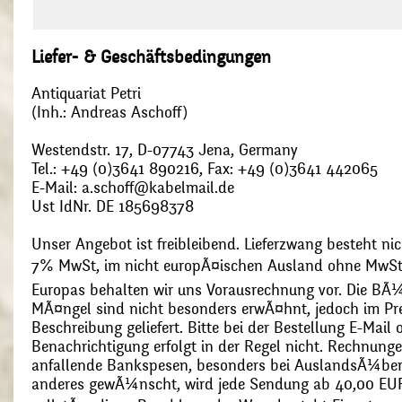
Liefer- & Geschäftsbedingungen
Antiquariat Petri
(Inh.: Andreas Aschoff)
Westendstr. 17, D-07743 Jena, Germany
Tel.: +49 (0)3641 890216, Fax: +49 (0)3641 442065
E-Mail: a.schoff@kabelmail.de
Ust IdNr. DE 185698378
Unser Angebot ist freibleibend. Lieferzwang besteht nic
7% MwSt, im nicht europÃ¤ischen Ausland ohne MwSt
Europas behalten wir uns Vorausrechnung vor. Die BÃ¼
MÃ¤ngel sind nicht besonders erwÃ¤hnt, jedoch im Pre
Beschreibung geliefert. Bitte bei der Bestellung E-Mail
Benachrichtigung erfolgt in der Regel nicht. Rechnunge
anfallende Bankspesen, besonders bei AuslandsÃ¼ber
anderes gewÃ¼nscht, wird jede Sendung ab 40,00 EUR p