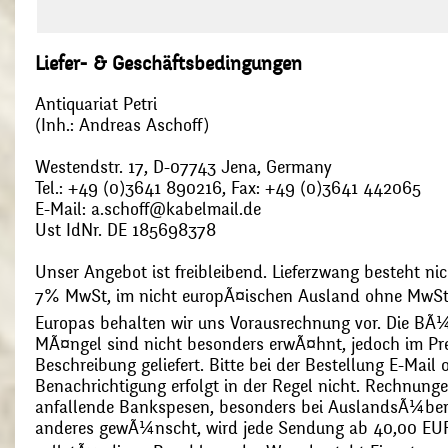
Liefer- & Geschäftsbedingungen
Antiquariat Petri
(Inh.: Andreas Aschoff)
Westendstr. 17, D-07743 Jena, Germany
Tel.: +49 (0)3641 890216, Fax: +49 (0)3641 442065
E-Mail: a.schoff@kabelmail.de
Ust IdNr. DE 185698378
Unser Angebot ist freibleibend. Lieferzwang besteht nic
7% MwSt, im nicht europÃ¤ischen Ausland ohne MwSt
Europas behalten wir uns Vorausrechnung vor. Die BÃ¼
MÃ¤ngel sind nicht besonders erwÃ¤hnt, jedoch im Pre
Beschreibung geliefert. Bitte bei der Bestellung E-Mail
Benachrichtigung erfolgt in der Regel nicht. Rechnunge
anfallende Bankspesen, besonders bei AuslandsÃ¼ber
anderes gewÃ¼nscht, wird jede Sendung ab 40,00 EUR p