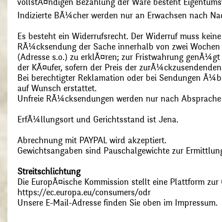
vollstÃ¤ndigen Bezahlung der Ware besteht Eigentums
Indizierte BÃ¼cher werden nur an Erwachsen nach Nac
Es besteht ein Widerrufsrecht. Der Widerruf muss kein
RÃ¼cksendung der Sache innerhalb von zwei Wochen s
(Adresse s.o.) zu erklÃ¤ren; zur Fristwahrung genÃ¼g
der KÃ¤ufer, sofern der Preis der zurÃ¼ckzusendenden
Bei berechtigter Reklamation oder bei Sendungen Ã¼
auf Wunsch erstattet.
Unfreie RÃ¼cksendungen werden nur nach Absprach
ErfÃ¼llungsort und Gerichtsstand ist Jena.
Abrechnung mit PAYPAL wird akzeptiert.
Gewichtsangaben sind Pauschalgewichte zur Ermittlung
Streitschlichtung
Die EuropÃ¤ische Kommission stellt eine Plattform zur O
https://ec.europa.eu/consumers/odr
Unsere E-Mail-Adresse finden Sie oben im Impressum.