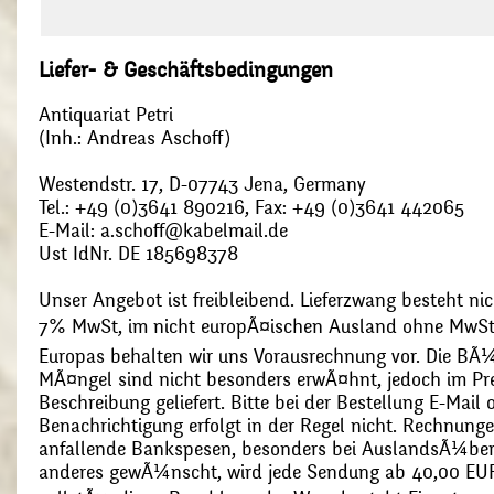
Liefer- & Geschäftsbedingungen
Antiquariat Petri
(Inh.: Andreas Aschoff)
Westendstr. 17, D-07743 Jena, Germany
Tel.: +49 (0)3641 890216, Fax: +49 (0)3641 442065
E-Mail: a.schoff@kabelmail.de
Ust IdNr. DE 185698378
Unser Angebot ist freibleibend. Lieferzwang besteht nic
7% MwSt, im nicht europÃ¤ischen Ausland ohne MwSt
Europas behalten wir uns Vorausrechnung vor. Die BÃ¼
MÃ¤ngel sind nicht besonders erwÃ¤hnt, jedoch im Pre
Beschreibung geliefert. Bitte bei der Bestellung E-Mail
Benachrichtigung erfolgt in der Regel nicht. Rechnunge
anfallende Bankspesen, besonders bei AuslandsÃ¼ber
anderes gewÃ¼nscht, wird jede Sendung ab 40,00 EUR p