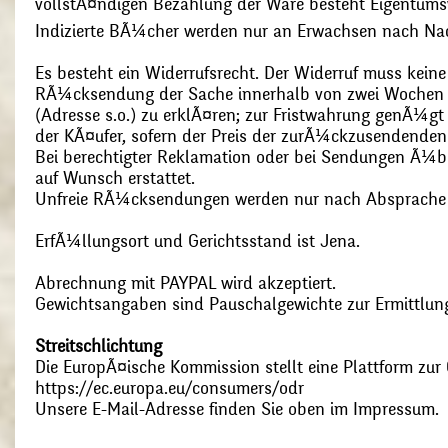
vollstÃ¤ndigen Bezahlung der Ware besteht Eigentums
Indizierte BÃ¼cher werden nur an Erwachsen nach Nac
Es besteht ein Widerrufsrecht. Der Widerruf muss kein
RÃ¼cksendung der Sache innerhalb von zwei Wochen s
(Adresse s.o.) zu erklÃ¤ren; zur Fristwahrung genÃ¼g
der KÃ¤ufer, sofern der Preis der zurÃ¼ckzusendenden
Bei berechtigter Reklamation oder bei Sendungen Ã¼
auf Wunsch erstattet.
Unfreie RÃ¼cksendungen werden nur nach Absprach
ErfÃ¼llungsort und Gerichtsstand ist Jena.
Abrechnung mit PAYPAL wird akzeptiert.
Gewichtsangaben sind Pauschalgewichte zur Ermittlung
Streitschlichtung
Die EuropÃ¤ische Kommission stellt eine Plattform zur O
https://ec.europa.eu/consumers/odr
Unsere E-Mail-Adresse finden Sie oben im Impressum.