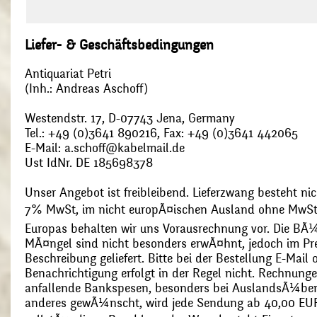
Liefer- & Geschäftsbedingungen
Antiquariat Petri
(Inh.: Andreas Aschoff)
Westendstr. 17, D-07743 Jena, Germany
Tel.: +49 (0)3641 890216, Fax: +49 (0)3641 442065
E-Mail: a.schoff@kabelmail.de
Ust IdNr. DE 185698378
Unser Angebot ist freibleibend. Lieferzwang besteht nic
7% MwSt, im nicht europÃ¤ischen Ausland ohne MwSt
Europas behalten wir uns Vorausrechnung vor. Die BÃ¼
MÃ¤ngel sind nicht besonders erwÃ¤hnt, jedoch im Pre
Beschreibung geliefert. Bitte bei der Bestellung E-Mail
Benachrichtigung erfolgt in der Regel nicht. Rechnunge
anfallende Bankspesen, besonders bei AuslandsÃ¼ber
anderes gewÃ¼nscht, wird jede Sendung ab 40,00 EUR p