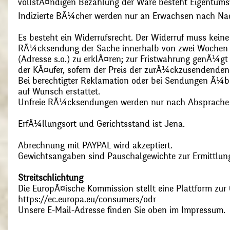
vollstÃ¤ndigen Bezahlung der Ware besteht Eigentums
Indizierte BÃ¼cher werden nur an Erwachsen nach Nac
Es besteht ein Widerrufsrecht. Der Widerruf muss kein
RÃ¼cksendung der Sache innerhalb von zwei Wochen s
(Adresse s.o.) zu erklÃ¤ren; zur Fristwahrung genÃ¼g
der KÃ¤ufer, sofern der Preis der zurÃ¼ckzusendenden
Bei berechtigter Reklamation oder bei Sendungen Ã¼
auf Wunsch erstattet.
Unfreie RÃ¼cksendungen werden nur nach Absprach
ErfÃ¼llungsort und Gerichtsstand ist Jena.
Abrechnung mit PAYPAL wird akzeptiert.
Gewichtsangaben sind Pauschalgewichte zur Ermittlung
Streitschlichtung
Die EuropÃ¤ische Kommission stellt eine Plattform zur O
https://ec.europa.eu/consumers/odr
Unsere E-Mail-Adresse finden Sie oben im Impressum.