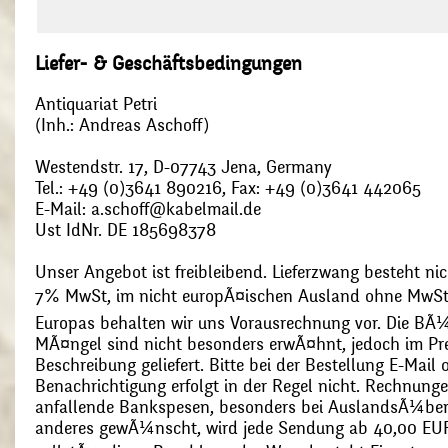
Liefer- & Geschäftsbedingungen
Antiquariat Petri
(Inh.: Andreas Aschoff)
Westendstr. 17, D-07743 Jena, Germany
Tel.: +49 (0)3641 890216, Fax: +49 (0)3641 442065
E-Mail: a.schoff@kabelmail.de
Ust IdNr. DE 185698378
Unser Angebot ist freibleibend. Lieferzwang besteht nic
7% MwSt, im nicht europÃ¤ischen Ausland ohne MwSt
Europas behalten wir uns Vorausrechnung vor. Die BÃ¼
MÃ¤ngel sind nicht besonders erwÃ¤hnt, jedoch im Pre
Beschreibung geliefert. Bitte bei der Bestellung E-Mail
Benachrichtigung erfolgt in der Regel nicht. Rechnunge
anfallende Bankspesen, besonders bei AuslandsÃ¼ber
anderes gewÃ¼nscht, wird jede Sendung ab 40,00 EUR p