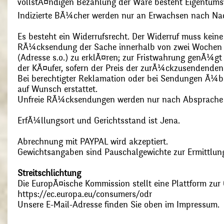
vollstÃ¤ndigen Bezahlung der Ware besteht Eigentums
Indizierte BÃ¼cher werden nur an Erwachsen nach Nac
Es besteht ein Widerrufsrecht. Der Widerruf muss kein
RÃ¼cksendung der Sache innerhalb von zwei Wochen s
(Adresse s.o.) zu erklÃ¤ren; zur Fristwahrung genÃ¼g
der KÃ¤ufer, sofern der Preis der zurÃ¼ckzusendenden
Bei berechtigter Reklamation oder bei Sendungen Ã¼
auf Wunsch erstattet.
Unfreie RÃ¼cksendungen werden nur nach Absprach
ErfÃ¼llungsort und Gerichtsstand ist Jena.
Abrechnung mit PAYPAL wird akzeptiert.
Gewichtsangaben sind Pauschalgewichte zur Ermittlung
Streitschlichtung
Die EuropÃ¤ische Kommission stellt eine Plattform zur O
https://ec.europa.eu/consumers/odr
Unsere E-Mail-Adresse finden Sie oben im Impressum.