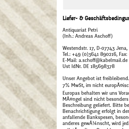
Liefer- & Geschäftsbeding
Antiquariat Petri
(Inh.: Andreas Aschoff)
Westendstr. 17, D-07743 Jena
Tel.: +49 (0)3641 890216, Fax
E-Mail: a.schoff@kabelmail.de
Ust IdNr. DE 185698378
Unser Angebot ist freibleibend.
7% MwSt, im nicht europÃ¤is
Europas behalten wir uns Vora
MÃ¤ngel sind nicht besonders 
Beschreibung geliefert. Bitte 
Benachrichtigung erfolgt in de
anfallende Bankspesen, beson
anderes gewÃ¼nscht, wird jede