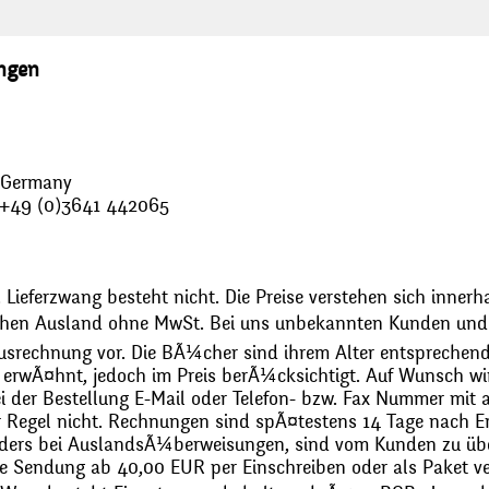
ungen
, Germany
: +49 (0)3641 442065
 Lieferzwang besteht nicht. Die Preise verstehen sich innerh
chen Ausland ohne MwSt. Bei uns unbekannten Kunden und 
usrechnung vor. Die BÃ¼cher sind ihrem Alter entsprechend
erwÃ¤hnt, jedoch im Preis berÃ¼cksichtigt. Auf Wunsch wir
bei der Bestellung E-Mail oder Telefon- bzw. Fax Nummer mit 
r Regel nicht. Rechnungen sind spÃ¤testens 14 Tage nach Erh
ders bei AuslandsÃ¼berweisungen, sind vom Kunden zu üb
 Sendung ab 40,00 EUR per Einschreiben oder als Paket ver