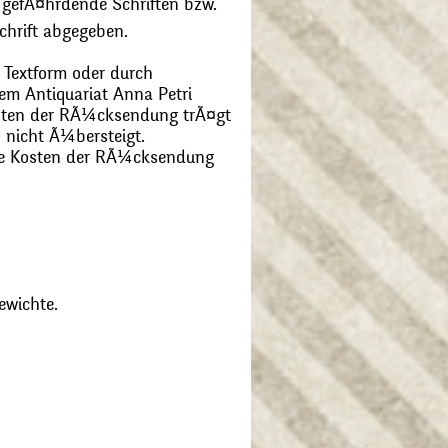
 gefÃ¤hrdende Schriften bzw.
chrift abgegeben.
 Textform oder durch
m Antiquariat Anna Petri
Kosten der RÃ¼cksendung trÃ¤gt
 nicht Ã¼bersteigt.
die Kosten der RÃ¼cksendung
ewichte.