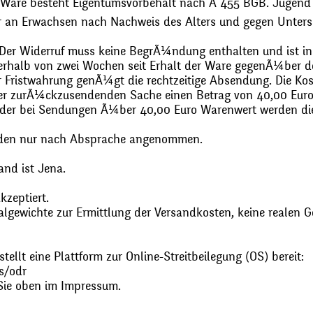
 Ware besteht Eigentumsvorbehalt nach Ã 455 BGB. Jugend
r an Erwachsen nach Nachweis des Alters und gegen Unters
. Der Widerruf muss keine BegrÃ¼ndung enthalten und ist in
halb von zwei Wochen seit Erhalt der Ware gegenÃ¼ber de
zur Fristwahrung genÃ¼gt die rechtzeitige Absendung. Die 
 der zurÃ¼ckzusendenden Sache einen Betrag von 40,00 Euro
 oder bei Sendungen Ã¼ber 40,00 Euro Warenwert werden 
den nur nach Absprache angenommen.
and ist Jena.
zeptiert.
gewichte zur Ermittlung der Versandkosten, keine realen G
ellt eine Plattform zur Online-Streitbeilegung (OS) bereit:
s/odr
Sie oben im Impressum.