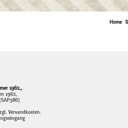
Home
S
mer 1962.,
en 1962,
, [SAP386]
zgl. Versandkosten.
lungseingang