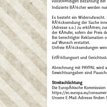
vollstÃ¤ndigen Bezahlung der
Indizierte BÃ¼cher werden nu
Es besteht ein Widerrufsrecht
RÃ¼cksendung der Sache inner
(Adresse s.o.) zu erklÃ¤ren; 
der KÃ¤ufer, sofern der Preis
Bei berechtigter Reklamation
auf Wunsch erstattet.
Unfreie RÃ¼cksendungen wer
ErfÃ¼llungsort und Gerichtsst
Abrechnung mit PAYPAL wird ak
Gewichtsangaben sind Pauschal
Streitschlichtung
Die EuropÃ¤ische Kommission st
https://ec.europa.eu/consumer
Unsere E-Mail-Adresse finden 