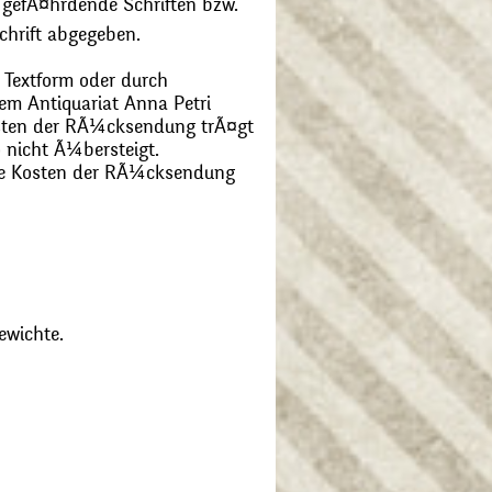
 gefÃ¤hrdende Schriften bzw.
chrift abgegeben.
 Textform oder durch
m Antiquariat Anna Petri
Kosten der RÃ¼cksendung trÃ¤gt
 nicht Ã¼bersteigt.
die Kosten der RÃ¼cksendung
ewichte.