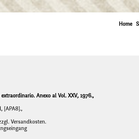
Home
S
xtraordinario. Anexo al Vol. XXV, 1976.,
, [APA8].,
zzgl. Versandkosten.
lungseingang