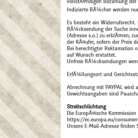
vollstÃ¤ndigen Bezahlung der
Indizierte BÃ¼cher werden nu
Es besteht ein Widerrufsrecht
RÃ¼cksendung der Sache inner
(Adresse s.o.) zu erklÃ¤ren; 
der KÃ¤ufer, sofern der Preis
Bei berechtigter Reklamation
auf Wunsch erstattet.
Unfreie RÃ¼cksendungen wer
ErfÃ¼llungsort und Gerichtsst
Abrechnung mit PAYPAL wird ak
Gewichtsangaben sind Pauschal
Streitschlichtung
Die EuropÃ¤ische Kommission st
https://ec.europa.eu/consumer
Unsere E-Mail-Adresse finden 