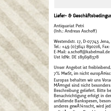
Liefer- & Geschäftsbeding
Antiquariat Petri
(Inh.: Andreas Aschoff)
Westendstr. 17, D-07743 Jena
Tel.: +49 (0)3641 890216, Fax
E-Mail: a.schoff@kabelmail.de
Ust IdNr. DE 185698378
Unser Angebot ist freibleibend.
7% MwSt, im nicht europÃ¤is
Europas behalten wir uns Vora
MÃ¤ngel sind nicht besonders 
Beschreibung geliefert. Bitte 
Benachrichtigung erfolgt in de
anfallende Bankspesen, beson
anderes gewÃ¼nscht, wird jede