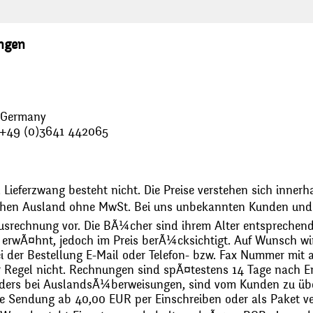
ungen
, Germany
: +49 (0)3641 442065
 Lieferzwang besteht nicht. Die Preise verstehen sich innerh
chen Ausland ohne MwSt. Bei uns unbekannten Kunden und 
usrechnung vor. Die BÃ¼cher sind ihrem Alter entsprechend
erwÃ¤hnt, jedoch im Preis berÃ¼cksichtigt. Auf Wunsch wir
bei der Bestellung E-Mail oder Telefon- bzw. Fax Nummer mit 
r Regel nicht. Rechnungen sind spÃ¤testens 14 Tage nach Erh
ders bei AuslandsÃ¼berweisungen, sind vom Kunden zu üb
 Sendung ab 40,00 EUR per Einschreiben oder als Paket ver