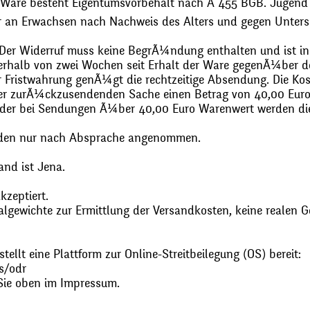
 Ware besteht Eigentumsvorbehalt nach Ã 455 BGB. Jugend
r an Erwachsen nach Nachweis des Alters und gegen Unters
. Der Widerruf muss keine BegrÃ¼ndung enthalten und ist in
halb von zwei Wochen seit Erhalt der Ware gegenÃ¼ber de
zur Fristwahrung genÃ¼gt die rechtzeitige Absendung. Die 
 der zurÃ¼ckzusendenden Sache einen Betrag von 40,00 Euro
 oder bei Sendungen Ã¼ber 40,00 Euro Warenwert werden 
den nur nach Absprache angenommen.
and ist Jena.
zeptiert.
gewichte zur Ermittlung der Versandkosten, keine realen G
ellt eine Plattform zur Online-Streitbeilegung (OS) bereit:
s/odr
Sie oben im Impressum.