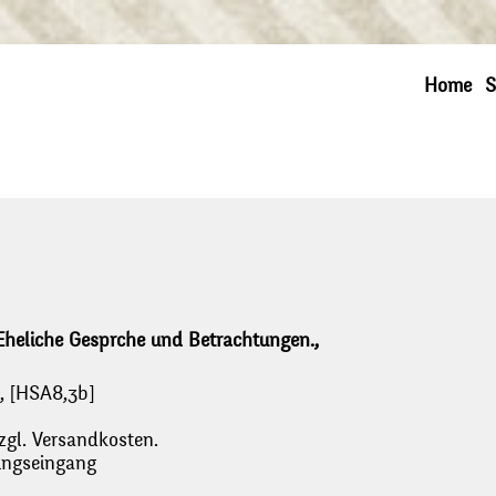
Home
S
 Eheliche Gesprche und Betrachtungen.,
d, [HSA8,3b]
zgl. Versandkosten.
lungseingang