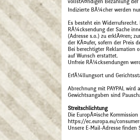
vollstÃ¤ndigen Bezahlung der
Indizierte BÃ¼cher werden nu
Es besteht ein Widerrufsrecht
RÃ¼cksendung der Sache inner
(Adresse s.o.) zu erklÃ¤ren; 
der KÃ¤ufer, sofern der Preis
Bei berechtigter Reklamation
auf Wunsch erstattet.
Unfreie RÃ¼cksendungen wer
ErfÃ¼llungsort und Gerichtsst
Abrechnung mit PAYPAL wird ak
Gewichtsangaben sind Pauschal
Streitschlichtung
Die EuropÃ¤ische Kommission st
https://ec.europa.eu/consumer
Unsere E-Mail-Adresse finden 