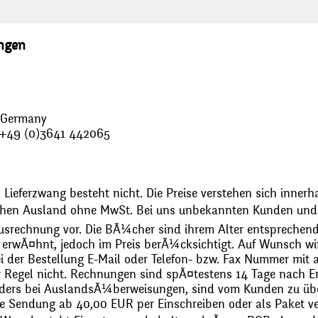
ungen
, Germany
: +49 (0)3641 442065
 Lieferzwang besteht nicht. Die Preise verstehen sich innerh
chen Ausland ohne MwSt. Bei uns unbekannten Kunden und 
usrechnung vor. Die BÃ¼cher sind ihrem Alter entsprechend
erwÃ¤hnt, jedoch im Preis berÃ¼cksichtigt. Auf Wunsch wir
bei der Bestellung E-Mail oder Telefon- bzw. Fax Nummer mit 
r Regel nicht. Rechnungen sind spÃ¤testens 14 Tage nach Erh
ders bei AuslandsÃ¼berweisungen, sind vom Kunden zu üb
 Sendung ab 40,00 EUR per Einschreiben oder als Paket ver