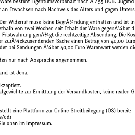
 Ware besteht Eigentumsvorbehalt nach Ã 455 BGB. Jugend
r an Erwachsen nach Nachweis des Alters und gegen Unters
. Der Widerruf muss keine BegrÃ¼ndung enthalten und ist in
halb von zwei Wochen seit Erhalt der Ware gegenÃ¼ber de
zur Fristwahrung genÃ¼gt die rechtzeitige Absendung. Die 
 der zurÃ¼ckzusendenden Sache einen Betrag von 40,00 Euro
 oder bei Sendungen Ã¼ber 40,00 Euro Warenwert werden 
den nur nach Absprache angenommen.
and ist Jena.
zeptiert.
gewichte zur Ermittlung der Versandkosten, keine realen G
ellt eine Plattform zur Online-Streitbeilegung (OS) bereit:
s/odr
Sie oben im Impressum.