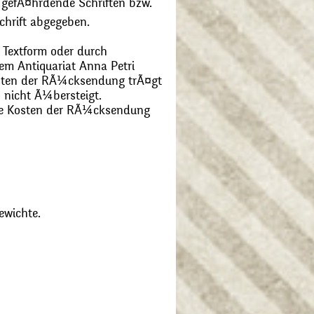
 gefÃ¤hrdende Schriften bzw.
chrift abgegeben.
 Textform oder durch
m Antiquariat Anna Petri
Kosten der RÃ¼cksendung trÃ¤gt
 nicht Ã¼bersteigt.
die Kosten der RÃ¼cksendung
ewichte.