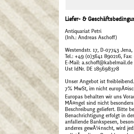
Liefer- & Geschäftsbeding
Antiquariat Petri
(Inh.: Andreas Aschoff)
Westendstr. 17, D-07743 Jena
Tel.: +49 (0)3641 890216, Fax
E-Mail: a.schoff@kabelmail.de
Ust IdNr. DE 185698378
Unser Angebot ist freibleibend.
7% MwSt, im nicht europÃ¤is
Europas behalten wir uns Vora
MÃ¤ngel sind nicht besonders 
Beschreibung geliefert. Bitte 
Benachrichtigung erfolgt in de
anfallende Bankspesen, beson
anderes gewÃ¼nscht, wird jede