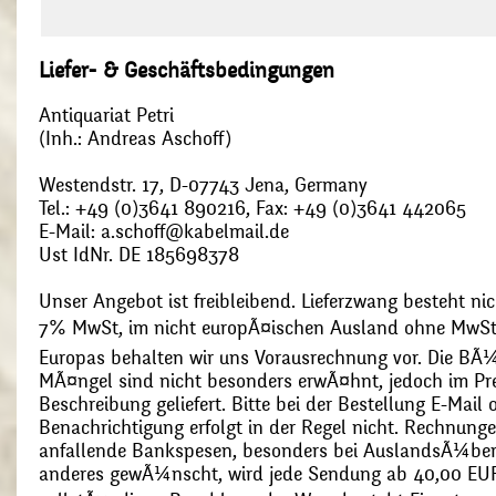
Liefer- & Geschäftsbedingungen
Antiquariat Petri
(Inh.: Andreas Aschoff)
Westendstr. 17, D-07743 Jena, Germany
Tel.: +49 (0)3641 890216, Fax: +49 (0)3641 442065
E-Mail: a.schoff@kabelmail.de
Ust IdNr. DE 185698378
Unser Angebot ist freibleibend. Lieferzwang besteht nic
7% MwSt, im nicht europÃ¤ischen Ausland ohne MwSt
Europas behalten wir uns Vorausrechnung vor. Die BÃ¼
MÃ¤ngel sind nicht besonders erwÃ¤hnt, jedoch im Pre
Beschreibung geliefert. Bitte bei der Bestellung E-Mail
Benachrichtigung erfolgt in der Regel nicht. Rechnunge
anfallende Bankspesen, besonders bei AuslandsÃ¼ber
anderes gewÃ¼nscht, wird jede Sendung ab 40,00 EUR p