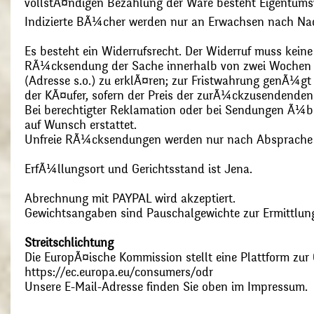
vollstÃ¤ndigen Bezahlung der Ware besteht Eigentums
Indizierte BÃ¼cher werden nur an Erwachsen nach Nac
Es besteht ein Widerrufsrecht. Der Widerruf muss kein
RÃ¼cksendung der Sache innerhalb von zwei Wochen s
(Adresse s.o.) zu erklÃ¤ren; zur Fristwahrung genÃ¼g
der KÃ¤ufer, sofern der Preis der zurÃ¼ckzusendenden
Bei berechtigter Reklamation oder bei Sendungen Ã¼
auf Wunsch erstattet.
Unfreie RÃ¼cksendungen werden nur nach Absprach
ErfÃ¼llungsort und Gerichtsstand ist Jena.
Abrechnung mit PAYPAL wird akzeptiert.
Gewichtsangaben sind Pauschalgewichte zur Ermittlung
Streitschlichtung
Die EuropÃ¤ische Kommission stellt eine Plattform zur O
https://ec.europa.eu/consumers/odr
Unsere E-Mail-Adresse finden Sie oben im Impressum.