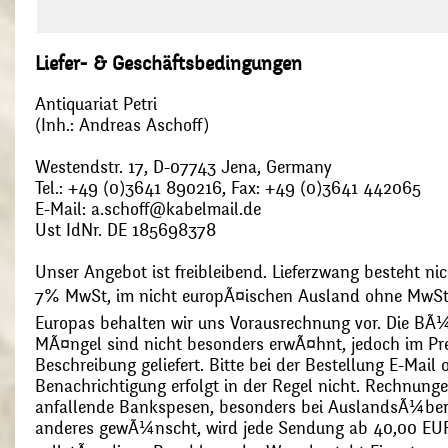
Liefer- & Geschäftsbedingungen
Antiquariat Petri
(Inh.: Andreas Aschoff)
Westendstr. 17, D-07743 Jena, Germany
Tel.: +49 (0)3641 890216, Fax: +49 (0)3641 442065
E-Mail: a.schoff@kabelmail.de
Ust IdNr. DE 185698378
Unser Angebot ist freibleibend. Lieferzwang besteht nic
7% MwSt, im nicht europÃ¤ischen Ausland ohne MwSt
Europas behalten wir uns Vorausrechnung vor. Die BÃ¼
MÃ¤ngel sind nicht besonders erwÃ¤hnt, jedoch im Pre
Beschreibung geliefert. Bitte bei der Bestellung E-Mail
Benachrichtigung erfolgt in der Regel nicht. Rechnunge
anfallende Bankspesen, besonders bei AuslandsÃ¼ber
anderes gewÃ¼nscht, wird jede Sendung ab 40,00 EUR p