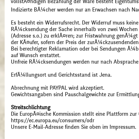
vollstÃ¤ndigen Bezahlung der Ware besteht Eigentums
Indizierte BÃ¼cher werden nur an Erwachsen nach Nac
Es besteht ein Widerrufsrecht. Der Widerruf muss kein
RÃ¼cksendung der Sache innerhalb von zwei Wochen s
(Adresse s.o.) zu erklÃ¤ren; zur Fristwahrung genÃ¼g
der KÃ¤ufer, sofern der Preis der zurÃ¼ckzusendenden
Bei berechtigter Reklamation oder bei Sendungen Ã¼
auf Wunsch erstattet.
Unfreie RÃ¼cksendungen werden nur nach Absprach
ErfÃ¼llungsort und Gerichtsstand ist Jena.
Abrechnung mit PAYPAL wird akzeptiert.
Gewichtsangaben sind Pauschalgewichte zur Ermittlung
Streitschlichtung
Die EuropÃ¤ische Kommission stellt eine Plattform zur O
https://ec.europa.eu/consumers/odr
Unsere E-Mail-Adresse finden Sie oben im Impressum.