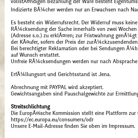
vollstÃ¤ndigen Bezahlung der Ware besteht Eigentums
Indizierte BÃ¼cher werden nur an Erwachsen nach Nac
Es besteht ein Widerrufsrecht. Der Widerruf muss kein
RÃ¼cksendung der Sache innerhalb von zwei Wochen s
(Adresse s.o.) zu erklÃ¤ren; zur Fristwahrung genÃ¼g
der KÃ¤ufer, sofern der Preis der zurÃ¼ckzusendenden
Bei berechtigter Reklamation oder bei Sendungen Ã¼
auf Wunsch erstattet.
Unfreie RÃ¼cksendungen werden nur nach Absprach
ErfÃ¼llungsort und Gerichtsstand ist Jena.
Abrechnung mit PAYPAL wird akzeptiert.
Gewichtsangaben sind Pauschalgewichte zur Ermittlung
Streitschlichtung
Die EuropÃ¤ische Kommission stellt eine Plattform zur O
https://ec.europa.eu/consumers/odr
Unsere E-Mail-Adresse finden Sie oben im Impressum.