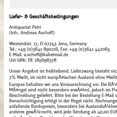
Liefer- & Geschäftsbedingungen
Antiquariat Petri
(Inh.: Andreas Aschoff)
Westendstr. 17, D-07743 Jena, Germany
Tel.: +49 (0)3641 890216, Fax: +49 (0)3641 442065
E-Mail: a.schoff@kabelmail.de
Ust IdNr. DE 185698378
Unser Angebot ist freibleibend. Lieferzwang besteht nic
7% MwSt, im nicht europÃ¤ischen Ausland ohne MwSt
Europas behalten wir uns Vorausrechnung vor. Die BÃ¼
MÃ¤ngel sind nicht besonders erwÃ¤hnt, jedoch im Pre
Beschreibung geliefert. Bitte bei der Bestellung E-Mail
Benachrichtigung erfolgt in der Regel nicht. Rechnunge
anfallende Bankspesen, besonders bei AuslandsÃ¼ber
anderes gewÃ¼nscht, wird jede Sendung ab 40,00 EUR p