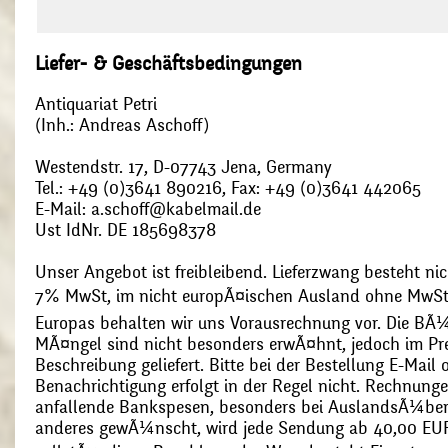
Liefer- & Geschäftsbedingungen
Antiquariat Petri
(Inh.: Andreas Aschoff)
Westendstr. 17, D-07743 Jena, Germany
Tel.: +49 (0)3641 890216, Fax: +49 (0)3641 442065
E-Mail: a.schoff@kabelmail.de
Ust IdNr. DE 185698378
Unser Angebot ist freibleibend. Lieferzwang besteht nic
7% MwSt, im nicht europÃ¤ischen Ausland ohne MwSt
Europas behalten wir uns Vorausrechnung vor. Die BÃ¼
MÃ¤ngel sind nicht besonders erwÃ¤hnt, jedoch im Pre
Beschreibung geliefert. Bitte bei der Bestellung E-Mail
Benachrichtigung erfolgt in der Regel nicht. Rechnunge
anfallende Bankspesen, besonders bei AuslandsÃ¼ber
anderes gewÃ¼nscht, wird jede Sendung ab 40,00 EUR p