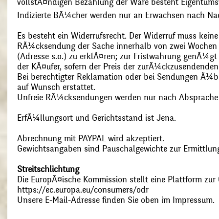
vollstÃ¤ndigen Bezahlung der Ware besteht Eigentums
Indizierte BÃ¼cher werden nur an Erwachsen nach Nac
Es besteht ein Widerrufsrecht. Der Widerruf muss kein
RÃ¼cksendung der Sache innerhalb von zwei Wochen s
(Adresse s.o.) zu erklÃ¤ren; zur Fristwahrung genÃ¼g
der KÃ¤ufer, sofern der Preis der zurÃ¼ckzusendenden
Bei berechtigter Reklamation oder bei Sendungen Ã¼
auf Wunsch erstattet.
Unfreie RÃ¼cksendungen werden nur nach Absprach
ErfÃ¼llungsort und Gerichtsstand ist Jena.
Abrechnung mit PAYPAL wird akzeptiert.
Gewichtsangaben sind Pauschalgewichte zur Ermittlung
Streitschlichtung
Die EuropÃ¤ische Kommission stellt eine Plattform zur O
https://ec.europa.eu/consumers/odr
Unsere E-Mail-Adresse finden Sie oben im Impressum.