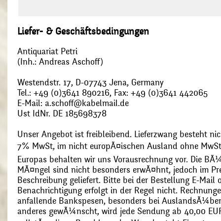
Liefer- & Geschäftsbedingungen
Antiquariat Petri
(Inh.: Andreas Aschoff)
Westendstr. 17, D-07743 Jena, Germany
Tel.: +49 (0)3641 890216, Fax: +49 (0)3641 442065
E-Mail: a.schoff@kabelmail.de
Ust IdNr. DE 185698378
Unser Angebot ist freibleibend. Lieferzwang besteht nic
7% MwSt, im nicht europÃ¤ischen Ausland ohne MwSt
Europas behalten wir uns Vorausrechnung vor. Die BÃ¼
MÃ¤ngel sind nicht besonders erwÃ¤hnt, jedoch im Pre
Beschreibung geliefert. Bitte bei der Bestellung E-Mail
Benachrichtigung erfolgt in der Regel nicht. Rechnunge
anfallende Bankspesen, besonders bei AuslandsÃ¼ber
anderes gewÃ¼nscht, wird jede Sendung ab 40,00 EUR p