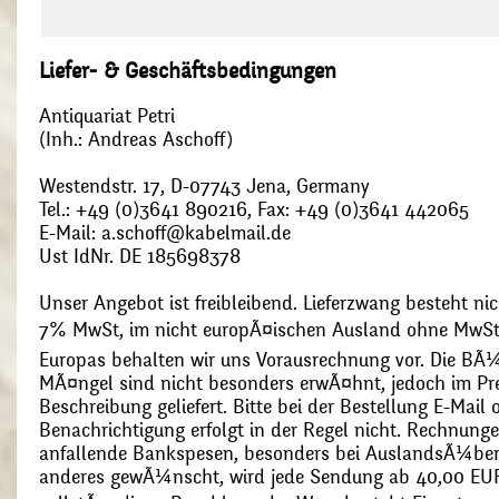
Liefer- & Geschäftsbedingungen
Antiquariat Petri
(Inh.: Andreas Aschoff)
Westendstr. 17, D-07743 Jena, Germany
Tel.: +49 (0)3641 890216, Fax: +49 (0)3641 442065
E-Mail: a.schoff@kabelmail.de
Ust IdNr. DE 185698378
Unser Angebot ist freibleibend. Lieferzwang besteht nic
7% MwSt, im nicht europÃ¤ischen Ausland ohne MwSt
Europas behalten wir uns Vorausrechnung vor. Die BÃ¼
MÃ¤ngel sind nicht besonders erwÃ¤hnt, jedoch im Pre
Beschreibung geliefert. Bitte bei der Bestellung E-Mail
Benachrichtigung erfolgt in der Regel nicht. Rechnunge
anfallende Bankspesen, besonders bei AuslandsÃ¼ber
anderes gewÃ¼nscht, wird jede Sendung ab 40,00 EUR p