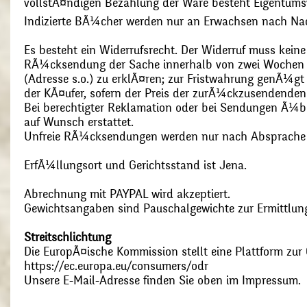
vollstÃ¤ndigen Bezahlung der Ware besteht Eigentums
Indizierte BÃ¼cher werden nur an Erwachsen nach Nac
Es besteht ein Widerrufsrecht. Der Widerruf muss kein
RÃ¼cksendung der Sache innerhalb von zwei Wochen s
(Adresse s.o.) zu erklÃ¤ren; zur Fristwahrung genÃ¼g
der KÃ¤ufer, sofern der Preis der zurÃ¼ckzusendenden
Bei berechtigter Reklamation oder bei Sendungen Ã¼
auf Wunsch erstattet.
Unfreie RÃ¼cksendungen werden nur nach Absprach
ErfÃ¼llungsort und Gerichtsstand ist Jena.
Abrechnung mit PAYPAL wird akzeptiert.
Gewichtsangaben sind Pauschalgewichte zur Ermittlung
Streitschlichtung
Die EuropÃ¤ische Kommission stellt eine Plattform zur O
https://ec.europa.eu/consumers/odr
Unsere E-Mail-Adresse finden Sie oben im Impressum.