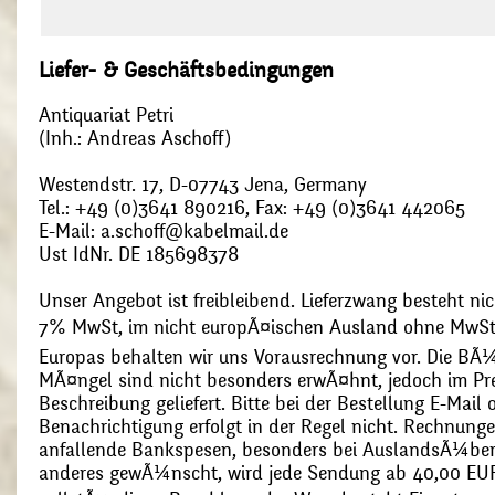
Liefer- & Geschäftsbedingungen
Antiquariat Petri
(Inh.: Andreas Aschoff)
Westendstr. 17, D-07743 Jena, Germany
Tel.: +49 (0)3641 890216, Fax: +49 (0)3641 442065
E-Mail: a.schoff@kabelmail.de
Ust IdNr. DE 185698378
Unser Angebot ist freibleibend. Lieferzwang besteht nic
7% MwSt, im nicht europÃ¤ischen Ausland ohne MwSt
Europas behalten wir uns Vorausrechnung vor. Die BÃ¼
MÃ¤ngel sind nicht besonders erwÃ¤hnt, jedoch im Pre
Beschreibung geliefert. Bitte bei der Bestellung E-Mail
Benachrichtigung erfolgt in der Regel nicht. Rechnunge
anfallende Bankspesen, besonders bei AuslandsÃ¼ber
anderes gewÃ¼nscht, wird jede Sendung ab 40,00 EUR p