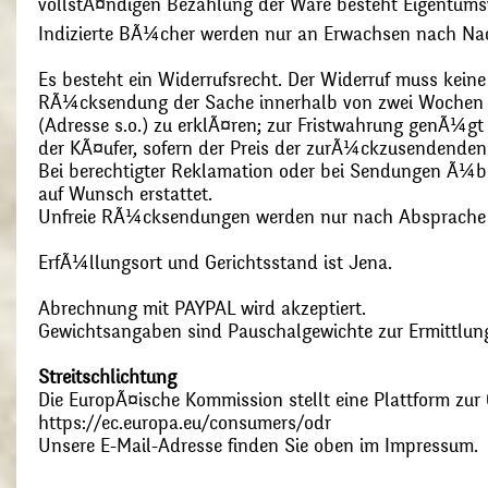
vollstÃ¤ndigen Bezahlung der Ware besteht Eigentums
Indizierte BÃ¼cher werden nur an Erwachsen nach Nac
Es besteht ein Widerrufsrecht. Der Widerruf muss kein
RÃ¼cksendung der Sache innerhalb von zwei Wochen s
(Adresse s.o.) zu erklÃ¤ren; zur Fristwahrung genÃ¼g
der KÃ¤ufer, sofern der Preis der zurÃ¼ckzusendenden
Bei berechtigter Reklamation oder bei Sendungen Ã¼
auf Wunsch erstattet.
Unfreie RÃ¼cksendungen werden nur nach Absprach
ErfÃ¼llungsort und Gerichtsstand ist Jena.
Abrechnung mit PAYPAL wird akzeptiert.
Gewichtsangaben sind Pauschalgewichte zur Ermittlung
Streitschlichtung
Die EuropÃ¤ische Kommission stellt eine Plattform zur O
https://ec.europa.eu/consumers/odr
Unsere E-Mail-Adresse finden Sie oben im Impressum.