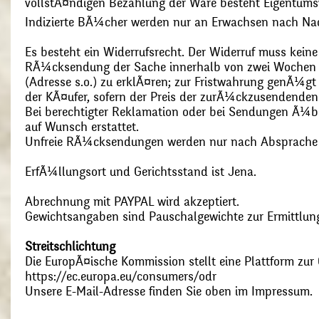
vollstÃ¤ndigen Bezahlung der Ware besteht Eigentums
Indizierte BÃ¼cher werden nur an Erwachsen nach Nac
Es besteht ein Widerrufsrecht. Der Widerruf muss kein
RÃ¼cksendung der Sache innerhalb von zwei Wochen s
(Adresse s.o.) zu erklÃ¤ren; zur Fristwahrung genÃ¼g
der KÃ¤ufer, sofern der Preis der zurÃ¼ckzusendenden
Bei berechtigter Reklamation oder bei Sendungen Ã¼
auf Wunsch erstattet.
Unfreie RÃ¼cksendungen werden nur nach Absprach
ErfÃ¼llungsort und Gerichtsstand ist Jena.
Abrechnung mit PAYPAL wird akzeptiert.
Gewichtsangaben sind Pauschalgewichte zur Ermittlung
Streitschlichtung
Die EuropÃ¤ische Kommission stellt eine Plattform zur O
https://ec.europa.eu/consumers/odr
Unsere E-Mail-Adresse finden Sie oben im Impressum.