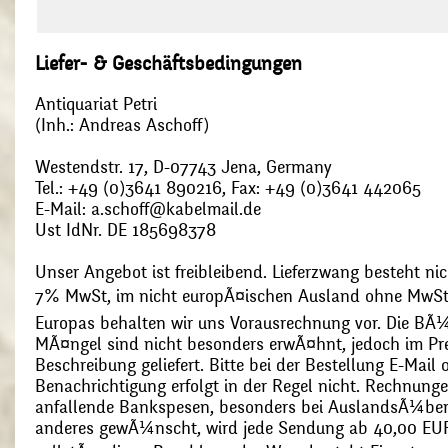
Liefer- & Geschäftsbedingungen
Antiquariat Petri
(Inh.: Andreas Aschoff)
Westendstr. 17, D-07743 Jena, Germany
Tel.: +49 (0)3641 890216, Fax: +49 (0)3641 442065
E-Mail: a.schoff@kabelmail.de
Ust IdNr. DE 185698378
Unser Angebot ist freibleibend. Lieferzwang besteht nic
7% MwSt, im nicht europÃ¤ischen Ausland ohne MwSt
Europas behalten wir uns Vorausrechnung vor. Die BÃ¼
MÃ¤ngel sind nicht besonders erwÃ¤hnt, jedoch im Pre
Beschreibung geliefert. Bitte bei der Bestellung E-Mail
Benachrichtigung erfolgt in der Regel nicht. Rechnunge
anfallende Bankspesen, besonders bei AuslandsÃ¼ber
anderes gewÃ¼nscht, wird jede Sendung ab 40,00 EUR p