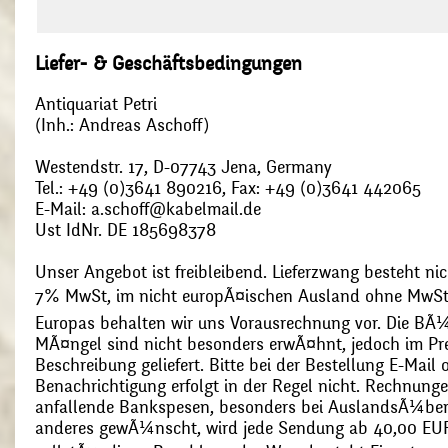
Liefer- & Geschäftsbedingungen
Antiquariat Petri
(Inh.: Andreas Aschoff)
Westendstr. 17, D-07743 Jena, Germany
Tel.: +49 (0)3641 890216, Fax: +49 (0)3641 442065
E-Mail: a.schoff@kabelmail.de
Ust IdNr. DE 185698378
Unser Angebot ist freibleibend. Lieferzwang besteht nic
7% MwSt, im nicht europÃ¤ischen Ausland ohne MwSt
Europas behalten wir uns Vorausrechnung vor. Die BÃ¼
MÃ¤ngel sind nicht besonders erwÃ¤hnt, jedoch im Pre
Beschreibung geliefert. Bitte bei der Bestellung E-Mail
Benachrichtigung erfolgt in der Regel nicht. Rechnunge
anfallende Bankspesen, besonders bei AuslandsÃ¼ber
anderes gewÃ¼nscht, wird jede Sendung ab 40,00 EUR p