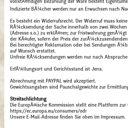
vollstÃ¤ndigen Bezahlung der Ware besteht Eigentums
Indizierte BÃ¼cher werden nur an Erwachsen nach Nac
Es besteht ein Widerrufsrecht. Der Widerruf muss kein
RÃ¼cksendung der Sache innerhalb von zwei Wochen s
(Adresse s.o.) zu erklÃ¤ren; zur Fristwahrung genÃ¼g
der KÃ¤ufer, sofern der Preis der zurÃ¼ckzusendenden
Bei berechtigter Reklamation oder bei Sendungen Ã¼
auf Wunsch erstattet.
Unfreie RÃ¼cksendungen werden nur nach Absprach
ErfÃ¼llungsort und Gerichtsstand ist Jena.
Abrechnung mit PAYPAL wird akzeptiert.
Gewichtsangaben sind Pauschalgewichte zur Ermittlung
Streitschlichtung
Die EuropÃ¤ische Kommission stellt eine Plattform zur O
https://ec.europa.eu/consumers/odr
Unsere E-Mail-Adresse finden Sie oben im Impressum.