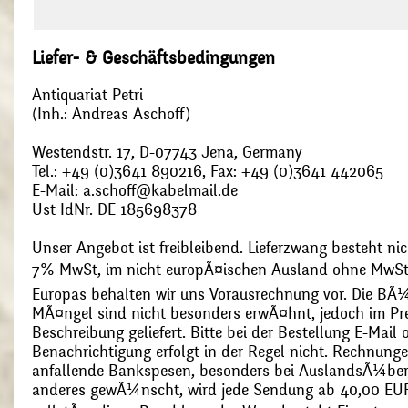
Liefer- & Geschäftsbedingungen
Antiquariat Petri
(Inh.: Andreas Aschoff)
Westendstr. 17, D-07743 Jena, Germany
Tel.: +49 (0)3641 890216, Fax: +49 (0)3641 442065
E-Mail: a.schoff@kabelmail.de
Ust IdNr. DE 185698378
Unser Angebot ist freibleibend. Lieferzwang besteht nic
7% MwSt, im nicht europÃ¤ischen Ausland ohne MwSt
Europas behalten wir uns Vorausrechnung vor. Die BÃ¼
MÃ¤ngel sind nicht besonders erwÃ¤hnt, jedoch im Pre
Beschreibung geliefert. Bitte bei der Bestellung E-Mail
Benachrichtigung erfolgt in der Regel nicht. Rechnunge
anfallende Bankspesen, besonders bei AuslandsÃ¼ber
anderes gewÃ¼nscht, wird jede Sendung ab 40,00 EUR p