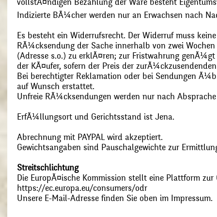
vollstÃ¤ndigen Bezahlung der Ware besteht Eigentums
Indizierte BÃ¼cher werden nur an Erwachsen nach Nac
Es besteht ein Widerrufsrecht. Der Widerruf muss kein
RÃ¼cksendung der Sache innerhalb von zwei Wochen s
(Adresse s.o.) zu erklÃ¤ren; zur Fristwahrung genÃ¼g
der KÃ¤ufer, sofern der Preis der zurÃ¼ckzusendenden
Bei berechtigter Reklamation oder bei Sendungen Ã¼
auf Wunsch erstattet.
Unfreie RÃ¼cksendungen werden nur nach Absprach
ErfÃ¼llungsort und Gerichtsstand ist Jena.
Abrechnung mit PAYPAL wird akzeptiert.
Gewichtsangaben sind Pauschalgewichte zur Ermittlung
Streitschlichtung
Die EuropÃ¤ische Kommission stellt eine Plattform zur O
https://ec.europa.eu/consumers/odr
Unsere E-Mail-Adresse finden Sie oben im Impressum.