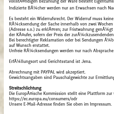
vollstÃ¤ndigen Bezahlung der Ware besteht Eigentums
Indizierte BÃ¼cher werden nur an Erwachsen nach Nac
Es besteht ein Widerrufsrecht. Der Widerruf muss kein
RÃ¼cksendung der Sache innerhalb von zwei Wochen s
(Adresse s.o.) zu erklÃ¤ren; zur Fristwahrung genÃ¼g
der KÃ¤ufer, sofern der Preis der zurÃ¼ckzusendenden
Bei berechtigter Reklamation oder bei Sendungen Ã¼
auf Wunsch erstattet.
Unfreie RÃ¼cksendungen werden nur nach Absprach
ErfÃ¼llungsort und Gerichtsstand ist Jena.
Abrechnung mit PAYPAL wird akzeptiert.
Gewichtsangaben sind Pauschalgewichte zur Ermittlung
Streitschlichtung
Die EuropÃ¤ische Kommission stellt eine Plattform zur O
https://ec.europa.eu/consumers/odr
Unsere E-Mail-Adresse finden Sie oben im Impressum.