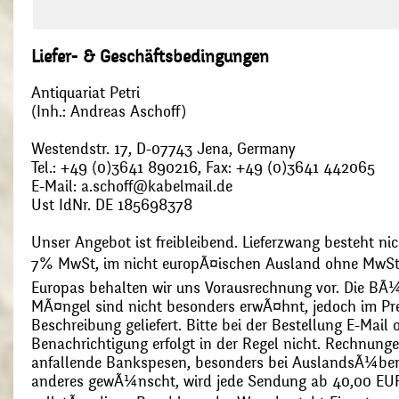
Liefer- & Geschäftsbedingungen
Antiquariat Petri
(Inh.: Andreas Aschoff)
Westendstr. 17, D-07743 Jena, Germany
Tel.: +49 (0)3641 890216, Fax: +49 (0)3641 442065
E-Mail: a.schoff@kabelmail.de
Ust IdNr. DE 185698378
Unser Angebot ist freibleibend. Lieferzwang besteht nic
7% MwSt, im nicht europÃ¤ischen Ausland ohne MwSt
Europas behalten wir uns Vorausrechnung vor. Die BÃ¼
MÃ¤ngel sind nicht besonders erwÃ¤hnt, jedoch im Pre
Beschreibung geliefert. Bitte bei der Bestellung E-Mail
Benachrichtigung erfolgt in der Regel nicht. Rechnunge
anfallende Bankspesen, besonders bei AuslandsÃ¼ber
anderes gewÃ¼nscht, wird jede Sendung ab 40,00 EUR p