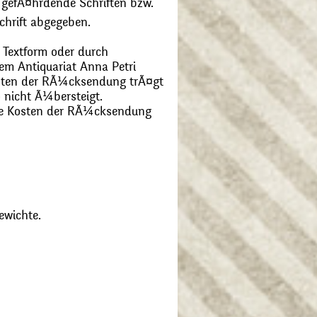
 gefÃ¤hrdende Schriften bzw.
chrift abgegeben.
 Textform oder durch
m Antiquariat Anna Petri
Kosten der RÃ¼cksendung trÃ¤gt
 nicht Ã¼bersteigt.
die Kosten der RÃ¼cksendung
ewichte.