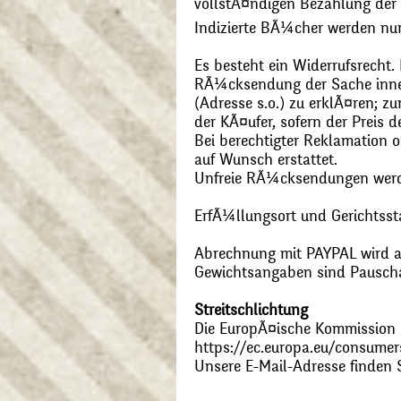
vollstÃ¤ndigen Bezahlung der
Indizierte BÃ¼cher werden nu
Es besteht ein Widerrufsrecht
RÃ¼cksendung der Sache inner
(Adresse s.o.) zu erklÃ¤ren; 
der KÃ¤ufer, sofern der Preis
Bei berechtigter Reklamation
auf Wunsch erstattet.
Unfreie RÃ¼cksendungen wer
ErfÃ¼llungsort und Gerichtsst
Abrechnung mit PAYPAL wird ak
Gewichtsangaben sind Pauschal
Streitschlichtung
Die EuropÃ¤ische Kommission st
https://ec.europa.eu/consumer
Unsere E-Mail-Adresse finden 