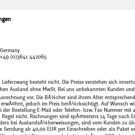
ungen
, Germany
: +49 (0)3641 442065
 Lieferzwang besteht nicht. Die Preise verstehen sich innerh
chen Ausland ohne MwSt. Bei uns unbekannten Kunden und 
usrechnung vor. Die BÃ¼cher sind ihrem Alter entsprechend
erwÃ¤hnt, jedoch im Preis berÃ¼cksichtigt. Auf Wunsch wir
bei der Bestellung E-Mail oder Telefon- bzw. Fax Nummer mit 
r Regel nicht. Rechnungen sind spÃ¤testens 14 Tage nach Erh
ders bei AuslandsÃ¼berweisungen, sind vom Kunden zu üb
 Sendung ab 40,00 EUR per Einschreiben oder als Paket ver