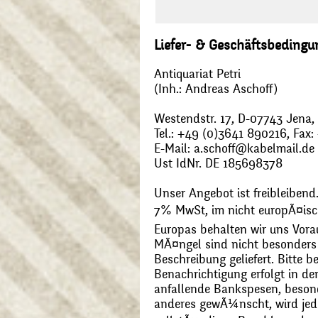
Liefer- & Geschäftsbeding
Antiquariat Petri
(Inh.: Andreas Aschoff)
Westendstr. 17, D-07743 Jena
Tel.: +49 (0)3641 890216, Fax
E-Mail: a.schoff@kabelmail.de
Ust IdNr. DE 185698378
Unser Angebot ist freibleibend.
7% MwSt, im nicht europÃ¤is
Europas behalten wir uns Vora
MÃ¤ngel sind nicht besonders 
Beschreibung geliefert. Bitte 
Benachrichtigung erfolgt in de
anfallende Bankspesen, beson
anderes gewÃ¼nscht, wird jede