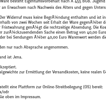
 Ware besteht Eigentumsvorbehalt nach Ã 455 BGB. Jugend
r an Erwachsen nach Nachweis des Alters und gegen Unters
. Der Widerruf muss keine BegrÃ¼ndung enthalten und ist in
halb von zwei Wochen seit Erhalt der Ware gegenÃ¼ber de
zur Fristwahrung genÃ¼gt die rechtzeitige Absendung. Die 
 der zurÃ¼ckzusendenden Sache einen Betrag von 40,00 Euro
 oder bei Sendungen Ã¼ber 40,00 Euro Warenwert werden 
den nur nach Absprache angenommen.
and ist Jena.
zeptiert.
gewichte zur Ermittlung der Versandkosten, keine realen G
ellt eine Plattform zur Online-Streitbeilegung (OS) bereit:
s/odr
Sie oben im Impressum.