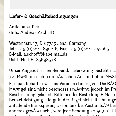
Liefer- & Geschäftsbedingungen
Antiquariat Petri
(Inh.: Andreas Aschoff)
Westendstr. 17, D-07743 Jena, Germany
Tel.: +49 (0)3641 890216, Fax: +49 (0)3641 442065
E-Mail: a.schoff@kabelmail.de
Ust IdNr. DE 185698378
Unser Angebot ist freibleibend. Lieferzwang besteht nic
7% MwSt, im nicht europÃ¤ischen Ausland ohne MwSt
Europas behalten wir uns Vorausrechnung vor. Die BÃ¼
MÃ¤ngel sind nicht besonders erwÃ¤hnt, jedoch im Pre
Beschreibung geliefert. Bitte bei der Bestellung E-Mail
Benachrichtigung erfolgt in der Regel nicht. Rechnunge
anfallende Bankspesen, besonders bei AuslandsÃ¼ber
anderes gewÃ¼nscht, wird jede Sendung ab 40,00 EUR p