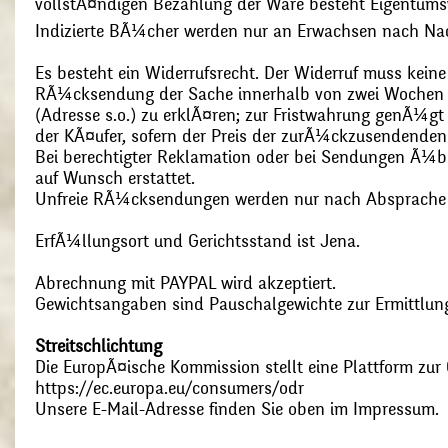
vollstÃ¤ndigen Bezahlung der Ware besteht Eigentums
Indizierte BÃ¼cher werden nur an Erwachsen nach Nac
Es besteht ein Widerrufsrecht. Der Widerruf muss kein
RÃ¼cksendung der Sache innerhalb von zwei Wochen s
(Adresse s.o.) zu erklÃ¤ren; zur Fristwahrung genÃ¼g
der KÃ¤ufer, sofern der Preis der zurÃ¼ckzusendenden
Bei berechtigter Reklamation oder bei Sendungen Ã¼
auf Wunsch erstattet.
Unfreie RÃ¼cksendungen werden nur nach Absprach
ErfÃ¼llungsort und Gerichtsstand ist Jena.
Abrechnung mit PAYPAL wird akzeptiert.
Gewichtsangaben sind Pauschalgewichte zur Ermittlung
Streitschlichtung
Die EuropÃ¤ische Kommission stellt eine Plattform zur O
https://ec.europa.eu/consumers/odr
Unsere E-Mail-Adresse finden Sie oben im Impressum.