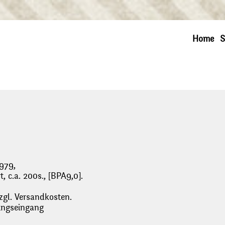
Home
S
979,
t, c.a. 200s., [BPA9,0].
zgl. Versandkosten.
lungseingang