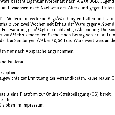
 Ware besteht Eigentumsvorbehalt nach Ã 455 BGB. Jugend
r an Erwachsen nach Nachweis des Alters und gegen Unters
. Der Widerruf muss keine BegrÃ¼ndung enthalten und ist in
halb von zwei Wochen seit Erhalt der Ware gegenÃ¼ber de
zur Fristwahrung genÃ¼gt die rechtzeitige Absendung. Die 
 der zurÃ¼ckzusendenden Sache einen Betrag von 40,00 Euro
 oder bei Sendungen Ã¼ber 40,00 Euro Warenwert werden 
den nur nach Absprache angenommen.
and ist Jena.
zeptiert.
gewichte zur Ermittlung der Versandkosten, keine realen G
ellt eine Plattform zur Online-Streitbeilegung (OS) bereit:
s/odr
Sie oben im Impressum.