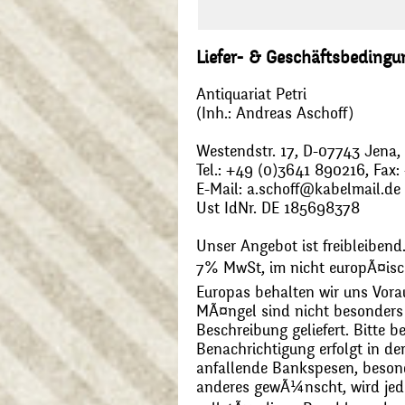
Liefer- & Geschäftsbeding
Antiquariat Petri
(Inh.: Andreas Aschoff)
Westendstr. 17, D-07743 Jena
Tel.: +49 (0)3641 890216, Fax
E-Mail: a.schoff@kabelmail.de
Ust IdNr. DE 185698378
Unser Angebot ist freibleibend.
7% MwSt, im nicht europÃ¤is
Europas behalten wir uns Vora
MÃ¤ngel sind nicht besonders 
Beschreibung geliefert. Bitte 
Benachrichtigung erfolgt in de
anfallende Bankspesen, beson
anderes gewÃ¼nscht, wird jede