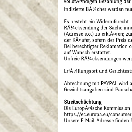
vollstÃ¤ndigen Bezahlung der
Indizierte BÃ¼cher werden nu
Es besteht ein Widerrufsrecht
RÃ¼cksendung der Sache inner
(Adresse s.o.) zu erklÃ¤ren; 
der KÃ¤ufer, sofern der Preis
Bei berechtigter Reklamation
auf Wunsch erstattet.
Unfreie RÃ¼cksendungen wer
ErfÃ¼llungsort und Gerichtsst
Abrechnung mit PAYPAL wird ak
Gewichtsangaben sind Pauschal
Streitschlichtung
Die EuropÃ¤ische Kommission st
https://ec.europa.eu/consumer
Unsere E-Mail-Adresse finden 