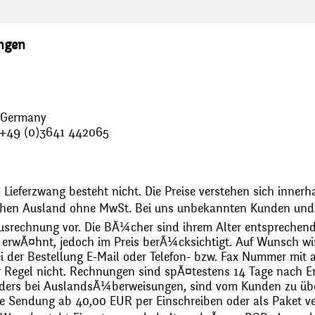
ungen
, Germany
: +49 (0)3641 442065
 Lieferzwang besteht nicht. Die Preise verstehen sich innerh
chen Ausland ohne MwSt. Bei uns unbekannten Kunden und 
usrechnung vor. Die BÃ¼cher sind ihrem Alter entsprechend
erwÃ¤hnt, jedoch im Preis berÃ¼cksichtigt. Auf Wunsch wir
bei der Bestellung E-Mail oder Telefon- bzw. Fax Nummer mit 
r Regel nicht. Rechnungen sind spÃ¤testens 14 Tage nach Erh
ders bei AuslandsÃ¼berweisungen, sind vom Kunden zu üb
 Sendung ab 40,00 EUR per Einschreiben oder als Paket ver