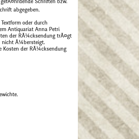
 gefÃ¤hrdende Schriften bzw.
chrift abgegeben.
 Textform oder durch
m Antiquariat Anna Petri
Kosten der RÃ¼cksendung trÃ¤gt
 nicht Ã¼bersteigt.
die Kosten der RÃ¼cksendung
ewichte.