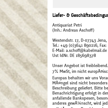
Liefer- & Geschäftsbeding
Antiquariat Petri
(Inh.: Andreas Aschoff)
Westendstr. 17, D-07743 Jena
Tel.: +49 (0)3641 890216, Fax
E-Mail: a.schoff@kabelmail.de
Ust IdNr. DE 185698378
Unser Angebot ist freibleibend.
7% MwSt, im nicht europÃ¤is
Europas behalten wir uns Vora
MÃ¤ngel sind nicht besonders 
Beschreibung geliefert. Bitte 
Benachrichtigung erfolgt in de
anfallende Bankspesen, beson
anderes gewÃ¼nscht, wird jede