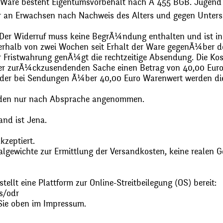
 Ware besteht Eigentumsvorbehalt nach Ã 455 BGB. Jugend
r an Erwachsen nach Nachweis des Alters und gegen Unters
. Der Widerruf muss keine BegrÃ¼ndung enthalten und ist in
halb von zwei Wochen seit Erhalt der Ware gegenÃ¼ber de
zur Fristwahrung genÃ¼gt die rechtzeitige Absendung. Die 
 der zurÃ¼ckzusendenden Sache einen Betrag von 40,00 Euro
 oder bei Sendungen Ã¼ber 40,00 Euro Warenwert werden 
den nur nach Absprache angenommen.
and ist Jena.
zeptiert.
gewichte zur Ermittlung der Versandkosten, keine realen G
ellt eine Plattform zur Online-Streitbeilegung (OS) bereit:
s/odr
Sie oben im Impressum.