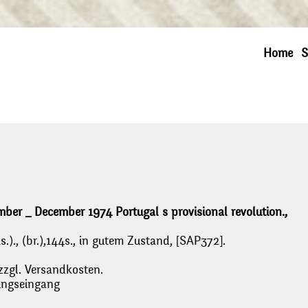
Home
S
mber _ December 1974 Portugal s provisional revolution.,
.)., (br.),144s., in gutem Zustand, [SAP372].
zzgl. Versandkosten.
lungseingang