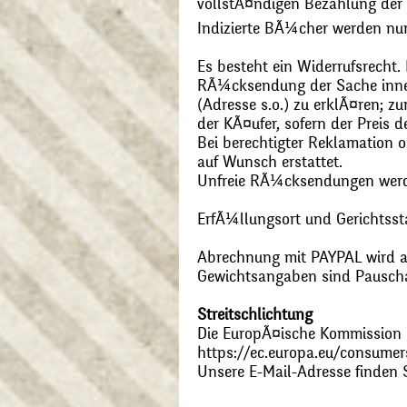
vollstÃ¤ndigen Bezahlung der
Indizierte BÃ¼cher werden nu
Es besteht ein Widerrufsrecht
RÃ¼cksendung der Sache inner
(Adresse s.o.) zu erklÃ¤ren; 
der KÃ¤ufer, sofern der Preis
Bei berechtigter Reklamation
auf Wunsch erstattet.
Unfreie RÃ¼cksendungen wer
ErfÃ¼llungsort und Gerichtsst
Abrechnung mit PAYPAL wird ak
Gewichtsangaben sind Pauschal
Streitschlichtung
Die EuropÃ¤ische Kommission st
https://ec.europa.eu/consumer
Unsere E-Mail-Adresse finden 