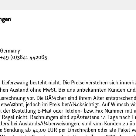
ungen
, Germany
: +49 (0)3641 442065
 Lieferzwang besteht nicht. Die Preise verstehen sich innerh
chen Ausland ohne MwSt. Bei uns unbekannten Kunden und 
usrechnung vor. Die BÃ¼cher sind ihrem Alter entsprechend
erwÃ¤hnt, jedoch im Preis berÃ¼cksichtigt. Auf Wunsch wir
bei der Bestellung E-Mail oder Telefon- bzw. Fax Nummer mit 
r Regel nicht. Rechnungen sind spÃ¤testens 14 Tage nach Erh
ders bei AuslandsÃ¼berweisungen, sind vom Kunden zu üb
 Sendung ab 40,00 EUR per Einschreiben oder als Paket ver