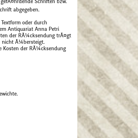
 gefÃ¤hrdende Schriften bzw.
chrift abgegeben.
 Textform oder durch
m Antiquariat Anna Petri
Kosten der RÃ¼cksendung trÃ¤gt
 nicht Ã¼bersteigt.
die Kosten der RÃ¼cksendung
ewichte.