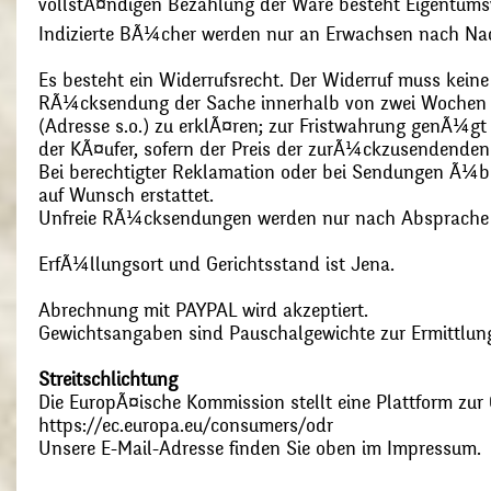
vollstÃ¤ndigen Bezahlung der Ware besteht Eigentums
Indizierte BÃ¼cher werden nur an Erwachsen nach Nac
Es besteht ein Widerrufsrecht. Der Widerruf muss kein
RÃ¼cksendung der Sache innerhalb von zwei Wochen s
(Adresse s.o.) zu erklÃ¤ren; zur Fristwahrung genÃ¼g
der KÃ¤ufer, sofern der Preis der zurÃ¼ckzusendenden
Bei berechtigter Reklamation oder bei Sendungen Ã¼
auf Wunsch erstattet.
Unfreie RÃ¼cksendungen werden nur nach Absprach
ErfÃ¼llungsort und Gerichtsstand ist Jena.
Abrechnung mit PAYPAL wird akzeptiert.
Gewichtsangaben sind Pauschalgewichte zur Ermittlung
Streitschlichtung
Die EuropÃ¤ische Kommission stellt eine Plattform zur O
https://ec.europa.eu/consumers/odr
Unsere E-Mail-Adresse finden Sie oben im Impressum.