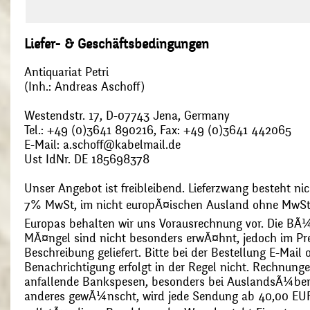
Liefer- & Geschäftsbedingungen
Antiquariat Petri
(Inh.: Andreas Aschoff)
Westendstr. 17, D-07743 Jena, Germany
Tel.: +49 (0)3641 890216, Fax: +49 (0)3641 442065
E-Mail: a.schoff@kabelmail.de
Ust IdNr. DE 185698378
Unser Angebot ist freibleibend. Lieferzwang besteht nic
7% MwSt, im nicht europÃ¤ischen Ausland ohne MwSt
Europas behalten wir uns Vorausrechnung vor. Die BÃ¼
MÃ¤ngel sind nicht besonders erwÃ¤hnt, jedoch im Pre
Beschreibung geliefert. Bitte bei der Bestellung E-Mail
Benachrichtigung erfolgt in der Regel nicht. Rechnunge
anfallende Bankspesen, besonders bei AuslandsÃ¼ber
anderes gewÃ¼nscht, wird jede Sendung ab 40,00 EUR p