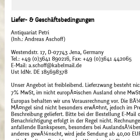
Liefer- & Geschäftsbedingungen
Antiquariat Petri
(Inh.: Andreas Aschoff)
Westendstr. 17, D-07743 Jena, Germany
Tel.: +49 (0)3641 890216, Fax: +49 (0)3641 442065
E-Mail: a.schoff@kabelmail.de
Ust IdNr. DE 185698378
Unser Angebot ist freibleibend. Lieferzwang besteht nic
7% MwSt, im nicht europÃ¤ischen Ausland ohne MwSt
Europas behalten wir uns Vorausrechnung vor. Die BÃ¼
MÃ¤ngel sind nicht besonders erwÃ¤hnt, jedoch im Pre
Beschreibung geliefert. Bitte bei der Bestellung E-Mail
Benachrichtigung erfolgt in der Regel nicht. Rechnunge
anfallende Bankspesen, besonders bei AuslandsÃ¼ber
anderes gewÃ¼nscht, wird jede Sendung ab 40,00 EUR p