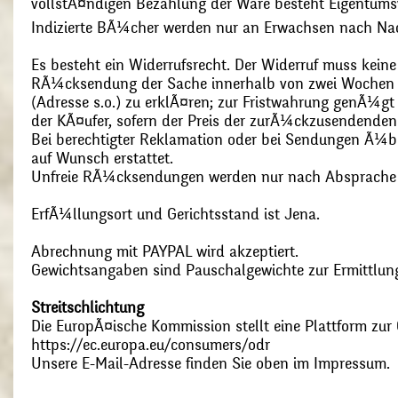
vollstÃ¤ndigen Bezahlung der Ware besteht Eigentums
Indizierte BÃ¼cher werden nur an Erwachsen nach Nac
Es besteht ein Widerrufsrecht. Der Widerruf muss kein
RÃ¼cksendung der Sache innerhalb von zwei Wochen s
(Adresse s.o.) zu erklÃ¤ren; zur Fristwahrung genÃ¼g
der KÃ¤ufer, sofern der Preis der zurÃ¼ckzusendenden
Bei berechtigter Reklamation oder bei Sendungen Ã¼
auf Wunsch erstattet.
Unfreie RÃ¼cksendungen werden nur nach Absprach
ErfÃ¼llungsort und Gerichtsstand ist Jena.
Abrechnung mit PAYPAL wird akzeptiert.
Gewichtsangaben sind Pauschalgewichte zur Ermittlung
Streitschlichtung
Die EuropÃ¤ische Kommission stellt eine Plattform zur O
https://ec.europa.eu/consumers/odr
Unsere E-Mail-Adresse finden Sie oben im Impressum.