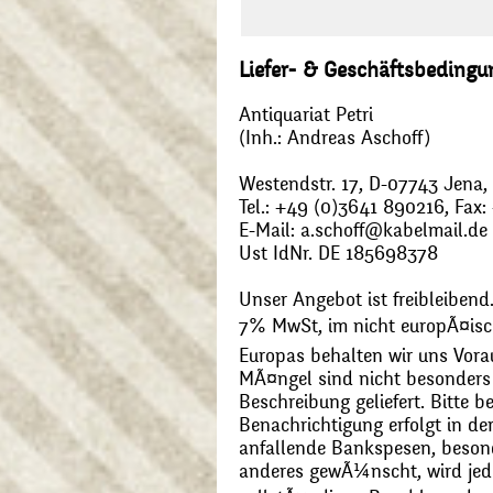
Liefer- & Geschäftsbeding
Antiquariat Petri
(Inh.: Andreas Aschoff)
Westendstr. 17, D-07743 Jena
Tel.: +49 (0)3641 890216, Fax
E-Mail: a.schoff@kabelmail.de
Ust IdNr. DE 185698378
Unser Angebot ist freibleibend.
7% MwSt, im nicht europÃ¤is
Europas behalten wir uns Vora
MÃ¤ngel sind nicht besonders 
Beschreibung geliefert. Bitte 
Benachrichtigung erfolgt in de
anfallende Bankspesen, beson
anderes gewÃ¼nscht, wird jede