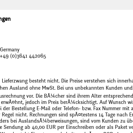
ungen
, Germany
: +49 (0)3641 442065
 Lieferzwang besteht nicht. Die Preise verstehen sich innerh
chen Ausland ohne MwSt. Bei uns unbekannten Kunden und 
usrechnung vor. Die BÃ¼cher sind ihrem Alter entsprechend
erwÃ¤hnt, jedoch im Preis berÃ¼cksichtigt. Auf Wunsch wir
bei der Bestellung E-Mail oder Telefon- bzw. Fax Nummer mit 
r Regel nicht. Rechnungen sind spÃ¤testens 14 Tage nach Erh
ders bei AuslandsÃ¼berweisungen, sind vom Kunden zu üb
 Sendung ab 40,00 EUR per Einschreiben oder als Paket ver