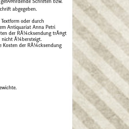
 gefÃ¤hrdende Schriften bzw.
chrift abgegeben.
 Textform oder durch
m Antiquariat Anna Petri
Kosten der RÃ¼cksendung trÃ¤gt
 nicht Ã¼bersteigt.
die Kosten der RÃ¼cksendung
ewichte.