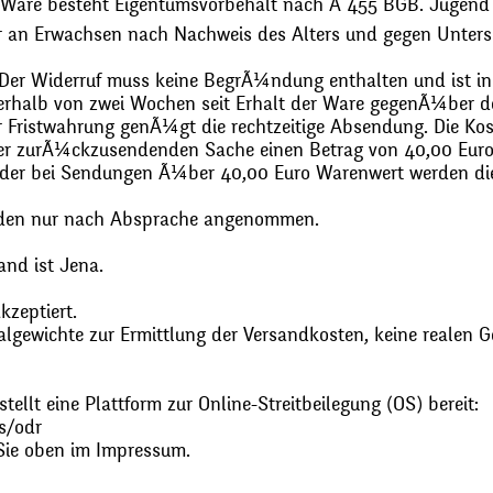
 Ware besteht Eigentumsvorbehalt nach Ã 455 BGB. Jugend
r an Erwachsen nach Nachweis des Alters und gegen Unters
. Der Widerruf muss keine BegrÃ¼ndung enthalten und ist in
halb von zwei Wochen seit Erhalt der Ware gegenÃ¼ber de
zur Fristwahrung genÃ¼gt die rechtzeitige Absendung. Die 
 der zurÃ¼ckzusendenden Sache einen Betrag von 40,00 Euro
 oder bei Sendungen Ã¼ber 40,00 Euro Warenwert werden 
den nur nach Absprache angenommen.
and ist Jena.
zeptiert.
gewichte zur Ermittlung der Versandkosten, keine realen G
ellt eine Plattform zur Online-Streitbeilegung (OS) bereit:
s/odr
Sie oben im Impressum.