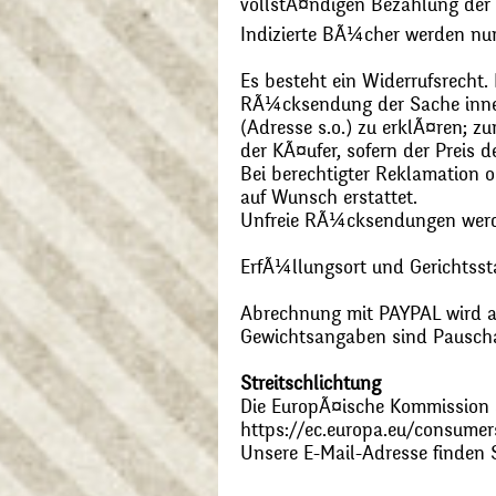
vollstÃ¤ndigen Bezahlung der
Indizierte BÃ¼cher werden nu
Es besteht ein Widerrufsrecht
RÃ¼cksendung der Sache inner
(Adresse s.o.) zu erklÃ¤ren; 
der KÃ¤ufer, sofern der Preis
Bei berechtigter Reklamation
auf Wunsch erstattet.
Unfreie RÃ¼cksendungen wer
ErfÃ¼llungsort und Gerichtsst
Abrechnung mit PAYPAL wird ak
Gewichtsangaben sind Pauschal
Streitschlichtung
Die EuropÃ¤ische Kommission st
https://ec.europa.eu/consumer
Unsere E-Mail-Adresse finden 