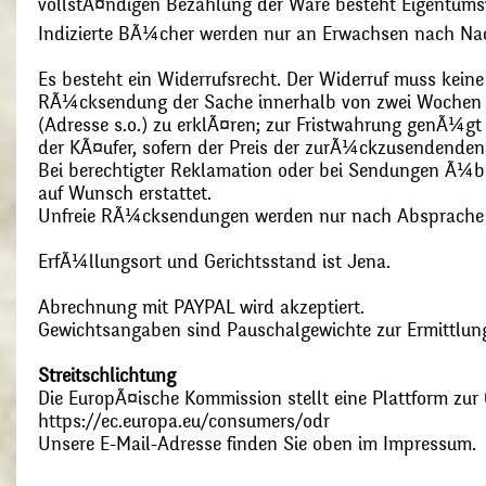
vollstÃ¤ndigen Bezahlung der Ware besteht Eigentums
Indizierte BÃ¼cher werden nur an Erwachsen nach Nac
Es besteht ein Widerrufsrecht. Der Widerruf muss kein
RÃ¼cksendung der Sache innerhalb von zwei Wochen s
(Adresse s.o.) zu erklÃ¤ren; zur Fristwahrung genÃ¼g
der KÃ¤ufer, sofern der Preis der zurÃ¼ckzusendenden
Bei berechtigter Reklamation oder bei Sendungen Ã¼
auf Wunsch erstattet.
Unfreie RÃ¼cksendungen werden nur nach Absprach
ErfÃ¼llungsort und Gerichtsstand ist Jena.
Abrechnung mit PAYPAL wird akzeptiert.
Gewichtsangaben sind Pauschalgewichte zur Ermittlung
Streitschlichtung
Die EuropÃ¤ische Kommission stellt eine Plattform zur O
https://ec.europa.eu/consumers/odr
Unsere E-Mail-Adresse finden Sie oben im Impressum.