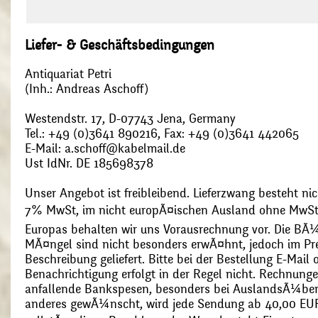
Liefer- & Geschäftsbedingungen
Antiquariat Petri
(Inh.: Andreas Aschoff)
Westendstr. 17, D-07743 Jena, Germany
Tel.: +49 (0)3641 890216, Fax: +49 (0)3641 442065
E-Mail: a.schoff@kabelmail.de
Ust IdNr. DE 185698378
Unser Angebot ist freibleibend. Lieferzwang besteht nic
7% MwSt, im nicht europÃ¤ischen Ausland ohne MwSt
Europas behalten wir uns Vorausrechnung vor. Die BÃ¼
MÃ¤ngel sind nicht besonders erwÃ¤hnt, jedoch im Pre
Beschreibung geliefert. Bitte bei der Bestellung E-Mail
Benachrichtigung erfolgt in der Regel nicht. Rechnunge
anfallende Bankspesen, besonders bei AuslandsÃ¼ber
anderes gewÃ¼nscht, wird jede Sendung ab 40,00 EUR p