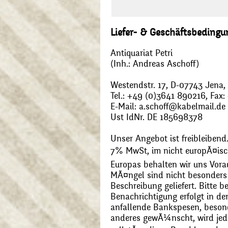
Liefer- & Geschäftsbeding
Antiquariat Petri
(Inh.: Andreas Aschoff)
Westendstr. 17, D-07743 Jena
Tel.: +49 (0)3641 890216, Fax
E-Mail: a.schoff@kabelmail.de
Ust IdNr. DE 185698378
Unser Angebot ist freibleibend.
7% MwSt, im nicht europÃ¤is
Europas behalten wir uns Vora
MÃ¤ngel sind nicht besonders 
Beschreibung geliefert. Bitte 
Benachrichtigung erfolgt in de
anfallende Bankspesen, beson
anderes gewÃ¼nscht, wird jede