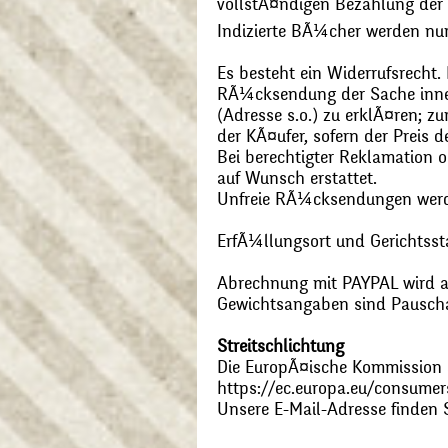
vollstÃ¤ndigen Bezahlung der
Indizierte BÃ¼cher werden nu
Es besteht ein Widerrufsrecht
RÃ¼cksendung der Sache inner
(Adresse s.o.) zu erklÃ¤ren; 
der KÃ¤ufer, sofern der Preis
Bei berechtigter Reklamation
auf Wunsch erstattet.
Unfreie RÃ¼cksendungen wer
ErfÃ¼llungsort und Gerichtsst
Abrechnung mit PAYPAL wird ak
Gewichtsangaben sind Pauschal
Streitschlichtung
Die EuropÃ¤ische Kommission st
https://ec.europa.eu/consumer
Unsere E-Mail-Adresse finden 