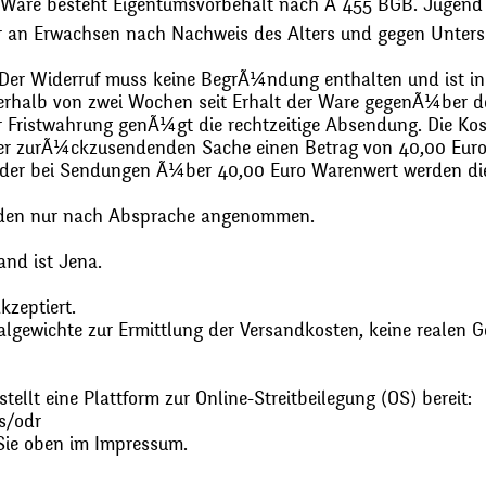
 Ware besteht Eigentumsvorbehalt nach Ã 455 BGB. Jugend
r an Erwachsen nach Nachweis des Alters und gegen Unters
. Der Widerruf muss keine BegrÃ¼ndung enthalten und ist in
halb von zwei Wochen seit Erhalt der Ware gegenÃ¼ber de
zur Fristwahrung genÃ¼gt die rechtzeitige Absendung. Die 
 der zurÃ¼ckzusendenden Sache einen Betrag von 40,00 Euro
 oder bei Sendungen Ã¼ber 40,00 Euro Warenwert werden 
den nur nach Absprache angenommen.
and ist Jena.
zeptiert.
gewichte zur Ermittlung der Versandkosten, keine realen G
ellt eine Plattform zur Online-Streitbeilegung (OS) bereit:
s/odr
Sie oben im Impressum.