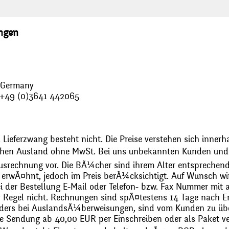
ungen
, Germany
: +49 (0)3641 442065
 Lieferzwang besteht nicht. Die Preise verstehen sich innerh
chen Ausland ohne MwSt. Bei uns unbekannten Kunden und 
usrechnung vor. Die BÃ¼cher sind ihrem Alter entsprechend
erwÃ¤hnt, jedoch im Preis berÃ¼cksichtigt. Auf Wunsch wir
bei der Bestellung E-Mail oder Telefon- bzw. Fax Nummer mit 
r Regel nicht. Rechnungen sind spÃ¤testens 14 Tage nach Erh
ders bei AuslandsÃ¼berweisungen, sind vom Kunden zu üb
 Sendung ab 40,00 EUR per Einschreiben oder als Paket ver