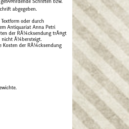
 gefÃ¤hrdende Schriften bzw.
chrift abgegeben.
 Textform oder durch
m Antiquariat Anna Petri
Kosten der RÃ¼cksendung trÃ¤gt
 nicht Ã¼bersteigt.
die Kosten der RÃ¼cksendung
ewichte.