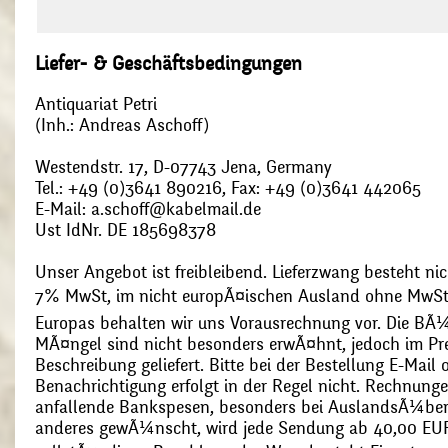
Liefer- & Geschäftsbedingungen
Antiquariat Petri
(Inh.: Andreas Aschoff)
Westendstr. 17, D-07743 Jena, Germany
Tel.: +49 (0)3641 890216, Fax: +49 (0)3641 442065
E-Mail: a.schoff@kabelmail.de
Ust IdNr. DE 185698378
Unser Angebot ist freibleibend. Lieferzwang besteht nic
7% MwSt, im nicht europÃ¤ischen Ausland ohne MwSt
Europas behalten wir uns Vorausrechnung vor. Die BÃ¼
MÃ¤ngel sind nicht besonders erwÃ¤hnt, jedoch im Pre
Beschreibung geliefert. Bitte bei der Bestellung E-Mail
Benachrichtigung erfolgt in der Regel nicht. Rechnunge
anfallende Bankspesen, besonders bei AuslandsÃ¼ber
anderes gewÃ¼nscht, wird jede Sendung ab 40,00 EUR p