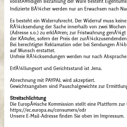
vollstÃ¤ndigen Bezahlung der Ware besteht Eigentums
Indizierte BÃ¼cher werden nur an Erwachsen nach Nac
Es besteht ein Widerrufsrecht. Der Widerruf muss kein
RÃ¼cksendung der Sache innerhalb von zwei Wochen s
(Adresse s.o.) zu erklÃ¤ren; zur Fristwahrung genÃ¼g
der KÃ¤ufer, sofern der Preis der zurÃ¼ckzusendenden
Bei berechtigter Reklamation oder bei Sendungen Ã¼
auf Wunsch erstattet.
Unfreie RÃ¼cksendungen werden nur nach Absprach
ErfÃ¼llungsort und Gerichtsstand ist Jena.
Abrechnung mit PAYPAL wird akzeptiert.
Gewichtsangaben sind Pauschalgewichte zur Ermittlung
Streitschlichtung
Die EuropÃ¤ische Kommission stellt eine Plattform zur O
https://ec.europa.eu/consumers/odr
Unsere E-Mail-Adresse finden Sie oben im Impressum.