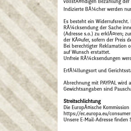
vollstÃ¤ndigen Bezahlung der
Indizierte BÃ¼cher werden nu
Es besteht ein Widerrufsrecht
RÃ¼cksendung der Sache inner
(Adresse s.o.) zu erklÃ¤ren; 
der KÃ¤ufer, sofern der Preis
Bei berechtigter Reklamation
auf Wunsch erstattet.
Unfreie RÃ¼cksendungen wer
ErfÃ¼llungsort und Gerichtsst
Abrechnung mit PAYPAL wird ak
Gewichtsangaben sind Pauschal
Streitschlichtung
Die EuropÃ¤ische Kommission st
https://ec.europa.eu/consumer
Unsere E-Mail-Adresse finden 