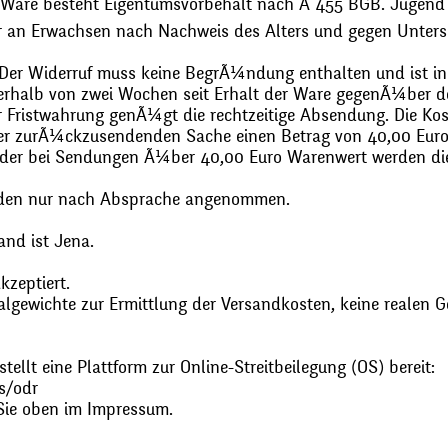
 Ware besteht Eigentumsvorbehalt nach Ã 455 BGB. Jugend
r an Erwachsen nach Nachweis des Alters und gegen Unters
. Der Widerruf muss keine BegrÃ¼ndung enthalten und ist in
halb von zwei Wochen seit Erhalt der Ware gegenÃ¼ber de
zur Fristwahrung genÃ¼gt die rechtzeitige Absendung. Die 
 der zurÃ¼ckzusendenden Sache einen Betrag von 40,00 Euro
 oder bei Sendungen Ã¼ber 40,00 Euro Warenwert werden 
den nur nach Absprache angenommen.
and ist Jena.
zeptiert.
gewichte zur Ermittlung der Versandkosten, keine realen G
ellt eine Plattform zur Online-Streitbeilegung (OS) bereit:
s/odr
Sie oben im Impressum.