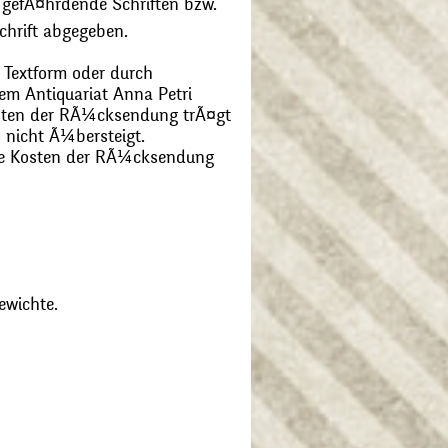
 gefÃ¤hrdende Schriften bzw.
chrift abgegeben.
 Textform oder durch
m Antiquariat Anna Petri
Kosten der RÃ¼cksendung trÃ¤gt
 nicht Ã¼bersteigt.
die Kosten der RÃ¼cksendung
ewichte.