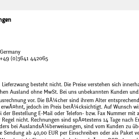
ungen
, Germany
: +49 (0)3641 442065
 Lieferzwang besteht nicht. Die Preise verstehen sich innerh
chen Ausland ohne MwSt. Bei uns unbekannten Kunden und 
usrechnung vor. Die BÃ¼cher sind ihrem Alter entsprechend
erwÃ¤hnt, jedoch im Preis berÃ¼cksichtigt. Auf Wunsch wir
bei der Bestellung E-Mail oder Telefon- bzw. Fax Nummer mit 
r Regel nicht. Rechnungen sind spÃ¤testens 14 Tage nach Erh
ders bei AuslandsÃ¼berweisungen, sind vom Kunden zu üb
 Sendung ab 40,00 EUR per Einschreiben oder als Paket ver