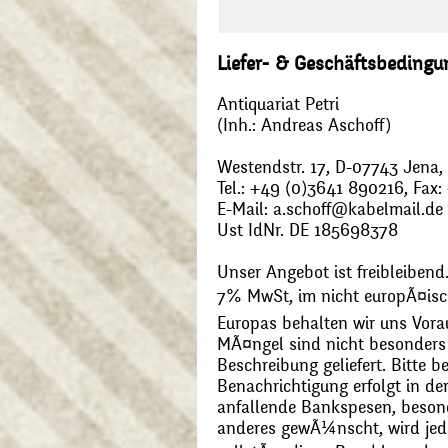
Liefer- & Geschäftsbeding
Antiquariat Petri
(Inh.: Andreas Aschoff)
Westendstr. 17, D-07743 Jena
Tel.: +49 (0)3641 890216, Fax
E-Mail: a.schoff@kabelmail.de
Ust IdNr. DE 185698378
Unser Angebot ist freibleibend.
7% MwSt, im nicht europÃ¤is
Europas behalten wir uns Vora
MÃ¤ngel sind nicht besonders 
Beschreibung geliefert. Bitte 
Benachrichtigung erfolgt in de
anfallende Bankspesen, beson
anderes gewÃ¼nscht, wird jede