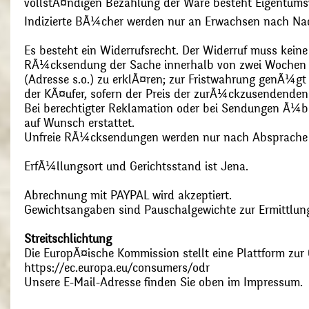
vollstÃ¤ndigen Bezahlung der Ware besteht Eigentums
Indizierte BÃ¼cher werden nur an Erwachsen nach Nac
Es besteht ein Widerrufsrecht. Der Widerruf muss kein
RÃ¼cksendung der Sache innerhalb von zwei Wochen s
(Adresse s.o.) zu erklÃ¤ren; zur Fristwahrung genÃ¼g
der KÃ¤ufer, sofern der Preis der zurÃ¼ckzusendenden
Bei berechtigter Reklamation oder bei Sendungen Ã¼
auf Wunsch erstattet.
Unfreie RÃ¼cksendungen werden nur nach Absprach
ErfÃ¼llungsort und Gerichtsstand ist Jena.
Abrechnung mit PAYPAL wird akzeptiert.
Gewichtsangaben sind Pauschalgewichte zur Ermittlung
Streitschlichtung
Die EuropÃ¤ische Kommission stellt eine Plattform zur O
https://ec.europa.eu/consumers/odr
Unsere E-Mail-Adresse finden Sie oben im Impressum.