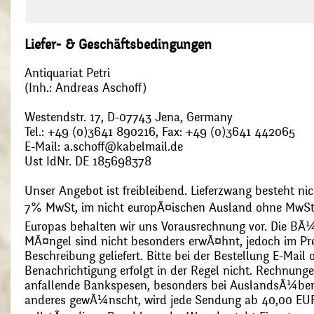
Liefer- & Geschäftsbedingungen
Antiquariat Petri
(Inh.: Andreas Aschoff)
Westendstr. 17, D-07743 Jena, Germany
Tel.: +49 (0)3641 890216, Fax: +49 (0)3641 442065
E-Mail: a.schoff@kabelmail.de
Ust IdNr. DE 185698378
Unser Angebot ist freibleibend. Lieferzwang besteht nic
7% MwSt, im nicht europÃ¤ischen Ausland ohne MwSt
Europas behalten wir uns Vorausrechnung vor. Die BÃ¼
MÃ¤ngel sind nicht besonders erwÃ¤hnt, jedoch im Pre
Beschreibung geliefert. Bitte bei der Bestellung E-Mail
Benachrichtigung erfolgt in der Regel nicht. Rechnunge
anfallende Bankspesen, besonders bei AuslandsÃ¼ber
anderes gewÃ¼nscht, wird jede Sendung ab 40,00 EUR p