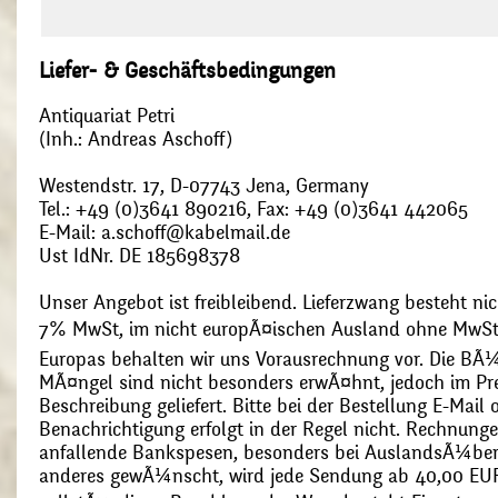
Liefer- & Geschäftsbedingungen
Antiquariat Petri
(Inh.: Andreas Aschoff)
Westendstr. 17, D-07743 Jena, Germany
Tel.: +49 (0)3641 890216, Fax: +49 (0)3641 442065
E-Mail: a.schoff@kabelmail.de
Ust IdNr. DE 185698378
Unser Angebot ist freibleibend. Lieferzwang besteht nic
7% MwSt, im nicht europÃ¤ischen Ausland ohne MwSt
Europas behalten wir uns Vorausrechnung vor. Die BÃ¼
MÃ¤ngel sind nicht besonders erwÃ¤hnt, jedoch im Pre
Beschreibung geliefert. Bitte bei der Bestellung E-Mail
Benachrichtigung erfolgt in der Regel nicht. Rechnunge
anfallende Bankspesen, besonders bei AuslandsÃ¼ber
anderes gewÃ¼nscht, wird jede Sendung ab 40,00 EUR p