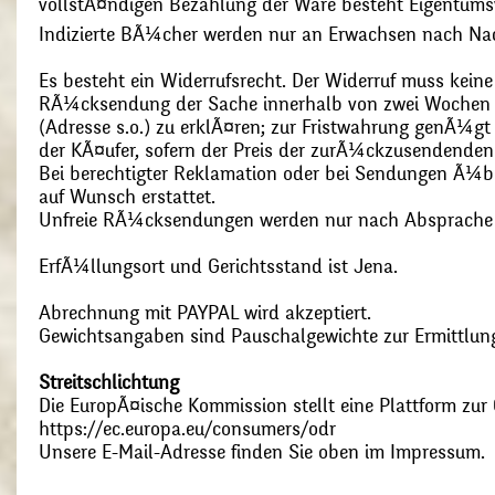
vollstÃ¤ndigen Bezahlung der Ware besteht Eigentums
Indizierte BÃ¼cher werden nur an Erwachsen nach Nac
Es besteht ein Widerrufsrecht. Der Widerruf muss kein
RÃ¼cksendung der Sache innerhalb von zwei Wochen s
(Adresse s.o.) zu erklÃ¤ren; zur Fristwahrung genÃ¼g
der KÃ¤ufer, sofern der Preis der zurÃ¼ckzusendenden
Bei berechtigter Reklamation oder bei Sendungen Ã¼
auf Wunsch erstattet.
Unfreie RÃ¼cksendungen werden nur nach Absprach
ErfÃ¼llungsort und Gerichtsstand ist Jena.
Abrechnung mit PAYPAL wird akzeptiert.
Gewichtsangaben sind Pauschalgewichte zur Ermittlung
Streitschlichtung
Die EuropÃ¤ische Kommission stellt eine Plattform zur O
https://ec.europa.eu/consumers/odr
Unsere E-Mail-Adresse finden Sie oben im Impressum.