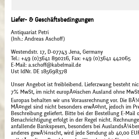
Liefer- & Geschäftsbedingungen
Antiquariat Petri
(Inh.: Andreas Aschoff)
Westendstr. 17, D-07743 Jena, Germany
Tel.: +49 (0)3641 890216, Fax: +49 (0)3641 442065
E-Mail: a.schoff@kabelmail.de
Ust IdNr. DE 185698378
Unser Angebot ist freibleibend. Lieferzwang besteht nic
7% MwSt, im nicht europÃ¤ischen Ausland ohne MwSt
Europas behalten wir uns Vorausrechnung vor. Die BÃ¼
MÃ¤ngel sind nicht besonders erwÃ¤hnt, jedoch im Pre
Beschreibung geliefert. Bitte bei der Bestellung E-Mail
Benachrichtigung erfolgt in der Regel nicht. Rechnunge
anfallende Bankspesen, besonders bei AuslandsÃ¼ber
anderes gewÃ¼nscht, wird jede Sendung ab 40,00 EUR p