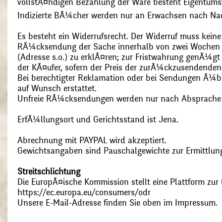
vollstÃ¤ndigen Bezahlung der Ware besteht Eigentums
Indizierte BÃ¼cher werden nur an Erwachsen nach Nac
Es besteht ein Widerrufsrecht. Der Widerruf muss kein
RÃ¼cksendung der Sache innerhalb von zwei Wochen s
(Adresse s.o.) zu erklÃ¤ren; zur Fristwahrung genÃ¼g
der KÃ¤ufer, sofern der Preis der zurÃ¼ckzusendenden
Bei berechtigter Reklamation oder bei Sendungen Ã¼
auf Wunsch erstattet.
Unfreie RÃ¼cksendungen werden nur nach Absprach
ErfÃ¼llungsort und Gerichtsstand ist Jena.
Abrechnung mit PAYPAL wird akzeptiert.
Gewichtsangaben sind Pauschalgewichte zur Ermittlung
Streitschlichtung
Die EuropÃ¤ische Kommission stellt eine Plattform zur O
https://ec.europa.eu/consumers/odr
Unsere E-Mail-Adresse finden Sie oben im Impressum.