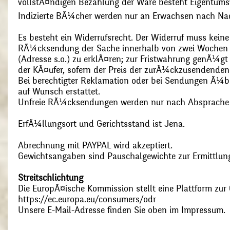
vollstÃ¤ndigen Bezahlung der Ware besteht Eigentums
Indizierte BÃ¼cher werden nur an Erwachsen nach Nac
Es besteht ein Widerrufsrecht. Der Widerruf muss kein
RÃ¼cksendung der Sache innerhalb von zwei Wochen s
(Adresse s.o.) zu erklÃ¤ren; zur Fristwahrung genÃ¼g
der KÃ¤ufer, sofern der Preis der zurÃ¼ckzusendenden
Bei berechtigter Reklamation oder bei Sendungen Ã¼
auf Wunsch erstattet.
Unfreie RÃ¼cksendungen werden nur nach Absprach
ErfÃ¼llungsort und Gerichtsstand ist Jena.
Abrechnung mit PAYPAL wird akzeptiert.
Gewichtsangaben sind Pauschalgewichte zur Ermittlung
Streitschlichtung
Die EuropÃ¤ische Kommission stellt eine Plattform zur O
https://ec.europa.eu/consumers/odr
Unsere E-Mail-Adresse finden Sie oben im Impressum.