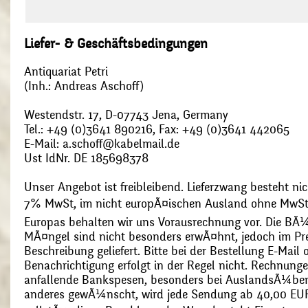
Liefer- & Geschäftsbedingungen
Antiquariat Petri
(Inh.: Andreas Aschoff)
Westendstr. 17, D-07743 Jena, Germany
Tel.: +49 (0)3641 890216, Fax: +49 (0)3641 442065
E-Mail: a.schoff@kabelmail.de
Ust IdNr. DE 185698378
Unser Angebot ist freibleibend. Lieferzwang besteht nic
7% MwSt, im nicht europÃ¤ischen Ausland ohne MwSt
Europas behalten wir uns Vorausrechnung vor. Die BÃ¼
MÃ¤ngel sind nicht besonders erwÃ¤hnt, jedoch im Pre
Beschreibung geliefert. Bitte bei der Bestellung E-Mail
Benachrichtigung erfolgt in der Regel nicht. Rechnunge
anfallende Bankspesen, besonders bei AuslandsÃ¼ber
anderes gewÃ¼nscht, wird jede Sendung ab 40,00 EUR p