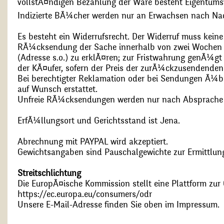
vollstÃ¤ndigen Bezahlung der Ware besteht Eigentums
Indizierte BÃ¼cher werden nur an Erwachsen nach Nac
Es besteht ein Widerrufsrecht. Der Widerruf muss kein
RÃ¼cksendung der Sache innerhalb von zwei Wochen s
(Adresse s.o.) zu erklÃ¤ren; zur Fristwahrung genÃ¼g
der KÃ¤ufer, sofern der Preis der zurÃ¼ckzusendenden
Bei berechtigter Reklamation oder bei Sendungen Ã¼
auf Wunsch erstattet.
Unfreie RÃ¼cksendungen werden nur nach Absprach
ErfÃ¼llungsort und Gerichtsstand ist Jena.
Abrechnung mit PAYPAL wird akzeptiert.
Gewichtsangaben sind Pauschalgewichte zur Ermittlung
Streitschlichtung
Die EuropÃ¤ische Kommission stellt eine Plattform zur O
https://ec.europa.eu/consumers/odr
Unsere E-Mail-Adresse finden Sie oben im Impressum.