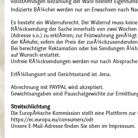
vollstÃ¤ndigen Bezahlung der Ware besteht Eigentums
Indizierte BÃ¼cher werden nur an Erwachsen nach Nac
Es besteht ein Widerrufsrecht. Der Widerruf muss kein
RÃ¼cksendung der Sache innerhalb von zwei Wochen s
(Adresse s.o.) zu erklÃ¤ren; zur Fristwahrung genÃ¼g
der KÃ¤ufer, sofern der Preis der zurÃ¼ckzusendenden
Bei berechtigter Reklamation oder bei Sendungen Ã¼
auf Wunsch erstattet.
Unfreie RÃ¼cksendungen werden nur nach Absprach
ErfÃ¼llungsort und Gerichtsstand ist Jena.
Abrechnung mit PAYPAL wird akzeptiert.
Gewichtsangaben sind Pauschalgewichte zur Ermittlung
Streitschlichtung
Die EuropÃ¤ische Kommission stellt eine Plattform zur O
https://ec.europa.eu/consumers/odr
Unsere E-Mail-Adresse finden Sie oben im Impressum.