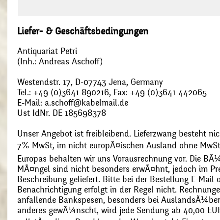
Liefer- & Geschäftsbedingungen
Antiquariat Petri
(Inh.: Andreas Aschoff)
Westendstr. 17, D-07743 Jena, Germany
Tel.: +49 (0)3641 890216, Fax: +49 (0)3641 442065
E-Mail: a.schoff@kabelmail.de
Ust IdNr. DE 185698378
Unser Angebot ist freibleibend. Lieferzwang besteht nic
7% MwSt, im nicht europÃ¤ischen Ausland ohne MwSt
Europas behalten wir uns Vorausrechnung vor. Die BÃ¼
MÃ¤ngel sind nicht besonders erwÃ¤hnt, jedoch im Pre
Beschreibung geliefert. Bitte bei der Bestellung E-Mail
Benachrichtigung erfolgt in der Regel nicht. Rechnunge
anfallende Bankspesen, besonders bei AuslandsÃ¼ber
anderes gewÃ¼nscht, wird jede Sendung ab 40,00 EUR p