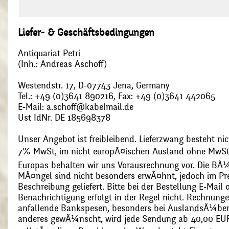
Liefer- & Geschäftsbedingungen
Antiquariat Petri
(Inh.: Andreas Aschoff)
Westendstr. 17, D-07743 Jena, Germany
Tel.: +49 (0)3641 890216, Fax: +49 (0)3641 442065
E-Mail: a.schoff@kabelmail.de
Ust IdNr. DE 185698378
Unser Angebot ist freibleibend. Lieferzwang besteht nic
7% MwSt, im nicht europÃ¤ischen Ausland ohne MwSt
Europas behalten wir uns Vorausrechnung vor. Die BÃ¼
MÃ¤ngel sind nicht besonders erwÃ¤hnt, jedoch im Pre
Beschreibung geliefert. Bitte bei der Bestellung E-Mail
Benachrichtigung erfolgt in der Regel nicht. Rechnunge
anfallende Bankspesen, besonders bei AuslandsÃ¼ber
anderes gewÃ¼nscht, wird jede Sendung ab 40,00 EUR p