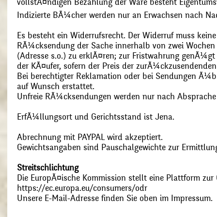
vollstÃ¤ndigen Bezahlung der Ware besteht Eigentums
Indizierte BÃ¼cher werden nur an Erwachsen nach Nac
Es besteht ein Widerrufsrecht. Der Widerruf muss kein
RÃ¼cksendung der Sache innerhalb von zwei Wochen s
(Adresse s.o.) zu erklÃ¤ren; zur Fristwahrung genÃ¼g
der KÃ¤ufer, sofern der Preis der zurÃ¼ckzusendenden
Bei berechtigter Reklamation oder bei Sendungen Ã¼
auf Wunsch erstattet.
Unfreie RÃ¼cksendungen werden nur nach Absprach
ErfÃ¼llungsort und Gerichtsstand ist Jena.
Abrechnung mit PAYPAL wird akzeptiert.
Gewichtsangaben sind Pauschalgewichte zur Ermittlung
Streitschlichtung
Die EuropÃ¤ische Kommission stellt eine Plattform zur O
https://ec.europa.eu/consumers/odr
Unsere E-Mail-Adresse finden Sie oben im Impressum.