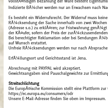
vollstÃ¤ndigen Bezahlung der Ware besteht Eigentums
Indizierte BÃ¼cher werden nur an Erwachsen nach Nac
Es besteht ein Widerrufsrecht. Der Widerruf muss kein
RÃ¼cksendung der Sache innerhalb von zwei Wochen s
(Adresse s.o.) zu erklÃ¤ren; zur Fristwahrung genÃ¼g
der KÃ¤ufer, sofern der Preis der zurÃ¼ckzusendenden
Bei berechtigter Reklamation oder bei Sendungen Ã¼
auf Wunsch erstattet.
Unfreie RÃ¼cksendungen werden nur nach Absprach
ErfÃ¼llungsort und Gerichtsstand ist Jena.
Abrechnung mit PAYPAL wird akzeptiert.
Gewichtsangaben sind Pauschalgewichte zur Ermittlung
Streitschlichtung
Die EuropÃ¤ische Kommission stellt eine Plattform zur O
https://ec.europa.eu/consumers/odr
Unsere E-Mail-Adresse finden Sie oben im Impressum.