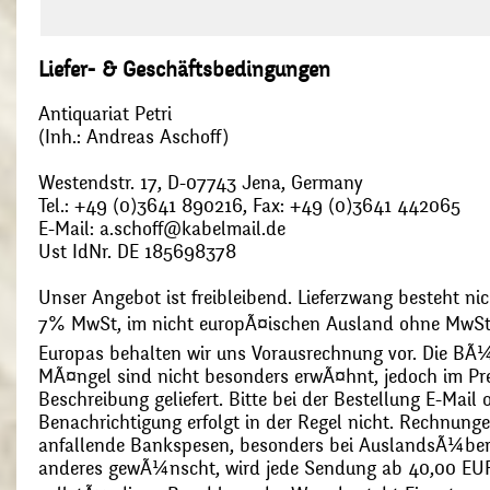
Liefer- & Geschäftsbedingungen
Antiquariat Petri
(Inh.: Andreas Aschoff)
Westendstr. 17, D-07743 Jena, Germany
Tel.: +49 (0)3641 890216, Fax: +49 (0)3641 442065
E-Mail: a.schoff@kabelmail.de
Ust IdNr. DE 185698378
Unser Angebot ist freibleibend. Lieferzwang besteht nic
7% MwSt, im nicht europÃ¤ischen Ausland ohne MwSt
Europas behalten wir uns Vorausrechnung vor. Die BÃ¼
MÃ¤ngel sind nicht besonders erwÃ¤hnt, jedoch im Pre
Beschreibung geliefert. Bitte bei der Bestellung E-Mail
Benachrichtigung erfolgt in der Regel nicht. Rechnunge
anfallende Bankspesen, besonders bei AuslandsÃ¼ber
anderes gewÃ¼nscht, wird jede Sendung ab 40,00 EUR p