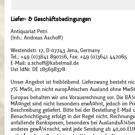
Liefer- & Geschäftsbedingungen
Antiquariat Petri
(Inh.: Andreas Aschoff)
Westendstr. 17, D-07743 Jena, Germany
Tel.: +49 (0)3641 890216, Fax: +49 (0)3641 442065
E-Mail: a.schoff@kabelmail.de
Ust IdNr. DE 185698378
Unser Angebot ist freibleibend. Lieferzwang besteht nic
7% MwSt, im nicht europÃ¤ischen Ausland ohne MwSt
Europas behalten wir uns Vorausrechnung vor. Die BÃ¼
MÃ¤ngel sind nicht besonders erwÃ¤hnt, jedoch im Pre
Beschreibung geliefert. Bitte bei der Bestellung E-Mail
Benachrichtigung erfolgt in der Regel nicht. Rechnunge
anfallende Bankspesen, besonders bei AuslandsÃ¼ber
anderes gewÃ¼nscht, wird jede Sendung ab 40,00 EUR p