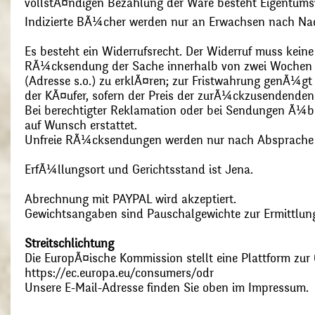
vollstÃ¤ndigen Bezahlung der Ware besteht Eigentums
Indizierte BÃ¼cher werden nur an Erwachsen nach Nac
Es besteht ein Widerrufsrecht. Der Widerruf muss kein
RÃ¼cksendung der Sache innerhalb von zwei Wochen s
(Adresse s.o.) zu erklÃ¤ren; zur Fristwahrung genÃ¼g
der KÃ¤ufer, sofern der Preis der zurÃ¼ckzusendenden
Bei berechtigter Reklamation oder bei Sendungen Ã¼
auf Wunsch erstattet.
Unfreie RÃ¼cksendungen werden nur nach Absprach
ErfÃ¼llungsort und Gerichtsstand ist Jena.
Abrechnung mit PAYPAL wird akzeptiert.
Gewichtsangaben sind Pauschalgewichte zur Ermittlung
Streitschlichtung
Die EuropÃ¤ische Kommission stellt eine Plattform zur O
https://ec.europa.eu/consumers/odr
Unsere E-Mail-Adresse finden Sie oben im Impressum.