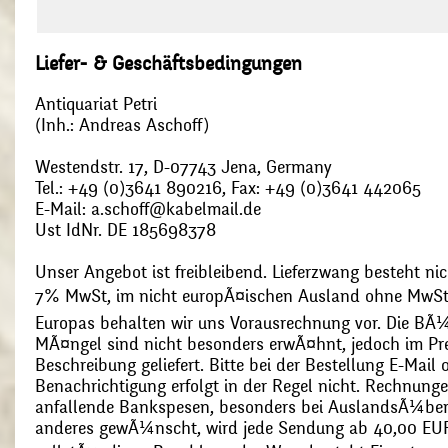
Liefer- & Geschäftsbedingungen
Antiquariat Petri
(Inh.: Andreas Aschoff)
Westendstr. 17, D-07743 Jena, Germany
Tel.: +49 (0)3641 890216, Fax: +49 (0)3641 442065
E-Mail: a.schoff@kabelmail.de
Ust IdNr. DE 185698378
Unser Angebot ist freibleibend. Lieferzwang besteht nic
7% MwSt, im nicht europÃ¤ischen Ausland ohne MwSt
Europas behalten wir uns Vorausrechnung vor. Die BÃ¼
MÃ¤ngel sind nicht besonders erwÃ¤hnt, jedoch im Pre
Beschreibung geliefert. Bitte bei der Bestellung E-Mail
Benachrichtigung erfolgt in der Regel nicht. Rechnunge
anfallende Bankspesen, besonders bei AuslandsÃ¼ber
anderes gewÃ¼nscht, wird jede Sendung ab 40,00 EUR p