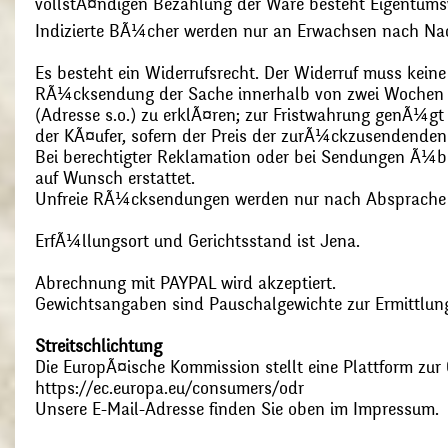
vollstÃ¤ndigen Bezahlung der Ware besteht Eigentums
Indizierte BÃ¼cher werden nur an Erwachsen nach Nac
Es besteht ein Widerrufsrecht. Der Widerruf muss kein
RÃ¼cksendung der Sache innerhalb von zwei Wochen s
(Adresse s.o.) zu erklÃ¤ren; zur Fristwahrung genÃ¼g
der KÃ¤ufer, sofern der Preis der zurÃ¼ckzusendenden
Bei berechtigter Reklamation oder bei Sendungen Ã¼
auf Wunsch erstattet.
Unfreie RÃ¼cksendungen werden nur nach Absprach
ErfÃ¼llungsort und Gerichtsstand ist Jena.
Abrechnung mit PAYPAL wird akzeptiert.
Gewichtsangaben sind Pauschalgewichte zur Ermittlung
Streitschlichtung
Die EuropÃ¤ische Kommission stellt eine Plattform zur O
https://ec.europa.eu/consumers/odr
Unsere E-Mail-Adresse finden Sie oben im Impressum.