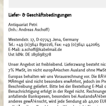
Liefer- & Geschäftsbedingungen
Antiquariat Petri
(Inh.: Andreas Aschoff)
Westendstr. 17, D-07743 Jena, Germany
Tel.: +49 (0)3641 890216, Fax: +49 (0)3641 442065
E-Mail: a.schoff@kabelmail.de
Ust IdNr. DE 185698378
Unser Angebot ist freibleibend. Lieferzwang besteht nic
7% MwSt, im nicht europÃ¤ischen Ausland ohne MwSt
Europas behalten wir uns Vorausrechnung vor. Die BÃ¼
MÃ¤ngel sind nicht besonders erwÃ¤hnt, jedoch im Pre
Beschreibung geliefert. Bitte bei der Bestellung E-Mail
Benachrichtigung erfolgt in der Regel nicht. Rechnunge
anfallende Bankspesen, besonders bei AuslandsÃ¼ber
anderes gewÃ¼nscht, wird jede Sendung ab 40,00 EUR p