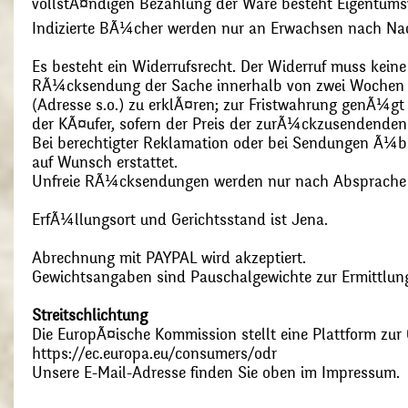
vollstÃ¤ndigen Bezahlung der Ware besteht Eigentums
Indizierte BÃ¼cher werden nur an Erwachsen nach Nac
Es besteht ein Widerrufsrecht. Der Widerruf muss kein
RÃ¼cksendung der Sache innerhalb von zwei Wochen s
(Adresse s.o.) zu erklÃ¤ren; zur Fristwahrung genÃ¼g
der KÃ¤ufer, sofern der Preis der zurÃ¼ckzusendenden
Bei berechtigter Reklamation oder bei Sendungen Ã¼
auf Wunsch erstattet.
Unfreie RÃ¼cksendungen werden nur nach Absprach
ErfÃ¼llungsort und Gerichtsstand ist Jena.
Abrechnung mit PAYPAL wird akzeptiert.
Gewichtsangaben sind Pauschalgewichte zur Ermittlung
Streitschlichtung
Die EuropÃ¤ische Kommission stellt eine Plattform zur O
https://ec.europa.eu/consumers/odr
Unsere E-Mail-Adresse finden Sie oben im Impressum.