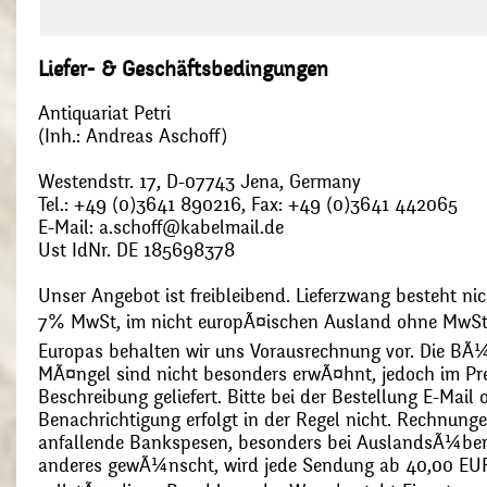
Liefer- & Geschäftsbedingungen
Antiquariat Petri
(Inh.: Andreas Aschoff)
Westendstr. 17, D-07743 Jena, Germany
Tel.: +49 (0)3641 890216, Fax: +49 (0)3641 442065
E-Mail: a.schoff@kabelmail.de
Ust IdNr. DE 185698378
Unser Angebot ist freibleibend. Lieferzwang besteht nic
7% MwSt, im nicht europÃ¤ischen Ausland ohne MwSt
Europas behalten wir uns Vorausrechnung vor. Die BÃ¼
MÃ¤ngel sind nicht besonders erwÃ¤hnt, jedoch im Pre
Beschreibung geliefert. Bitte bei der Bestellung E-Mail
Benachrichtigung erfolgt in der Regel nicht. Rechnunge
anfallende Bankspesen, besonders bei AuslandsÃ¼ber
anderes gewÃ¼nscht, wird jede Sendung ab 40,00 EUR p