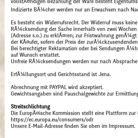
vollstÃ¤ndigen Bezahlung der Ware besteht Eigentums
Indizierte BÃ¼cher werden nur an Erwachsen nach Nac
Es besteht ein Widerrufsrecht. Der Widerruf muss kein
RÃ¼cksendung der Sache innerhalb von zwei Wochen s
(Adresse s.o.) zu erklÃ¤ren; zur Fristwahrung genÃ¼g
der KÃ¤ufer, sofern der Preis der zurÃ¼ckzusendenden
Bei berechtigter Reklamation oder bei Sendungen Ã¼
auf Wunsch erstattet.
Unfreie RÃ¼cksendungen werden nur nach Absprach
ErfÃ¼llungsort und Gerichtsstand ist Jena.
Abrechnung mit PAYPAL wird akzeptiert.
Gewichtsangaben sind Pauschalgewichte zur Ermittlung
Streitschlichtung
Die EuropÃ¤ische Kommission stellt eine Plattform zur O
https://ec.europa.eu/consumers/odr
Unsere E-Mail-Adresse finden Sie oben im Impressum.