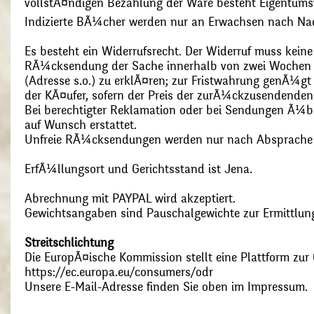
vollstÃ¤ndigen Bezahlung der Ware besteht Eigentums
Indizierte BÃ¼cher werden nur an Erwachsen nach Nac
Es besteht ein Widerrufsrecht. Der Widerruf muss kein
RÃ¼cksendung der Sache innerhalb von zwei Wochen s
(Adresse s.o.) zu erklÃ¤ren; zur Fristwahrung genÃ¼g
der KÃ¤ufer, sofern der Preis der zurÃ¼ckzusendenden
Bei berechtigter Reklamation oder bei Sendungen Ã¼
auf Wunsch erstattet.
Unfreie RÃ¼cksendungen werden nur nach Absprach
ErfÃ¼llungsort und Gerichtsstand ist Jena.
Abrechnung mit PAYPAL wird akzeptiert.
Gewichtsangaben sind Pauschalgewichte zur Ermittlung
Streitschlichtung
Die EuropÃ¤ische Kommission stellt eine Plattform zur O
https://ec.europa.eu/consumers/odr
Unsere E-Mail-Adresse finden Sie oben im Impressum.