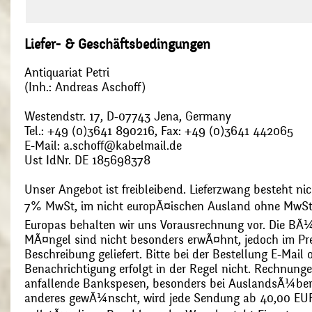
Liefer- & Geschäftsbedingungen
Antiquariat Petri
(Inh.: Andreas Aschoff)
Westendstr. 17, D-07743 Jena, Germany
Tel.: +49 (0)3641 890216, Fax: +49 (0)3641 442065
E-Mail: a.schoff@kabelmail.de
Ust IdNr. DE 185698378
Unser Angebot ist freibleibend. Lieferzwang besteht nic
7% MwSt, im nicht europÃ¤ischen Ausland ohne MwSt
Europas behalten wir uns Vorausrechnung vor. Die BÃ¼
MÃ¤ngel sind nicht besonders erwÃ¤hnt, jedoch im Pre
Beschreibung geliefert. Bitte bei der Bestellung E-Mail
Benachrichtigung erfolgt in der Regel nicht. Rechnunge
anfallende Bankspesen, besonders bei AuslandsÃ¼ber
anderes gewÃ¼nscht, wird jede Sendung ab 40,00 EUR p