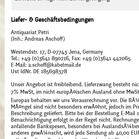
Liefer- & Geschäftsbedingungen
Antiquariat Petri
(Inh.: Andreas Aschoff)
Westendstr. 17, D-07743 Jena, Germany
Tel.: +49 (0)3641 890216, Fax: +49 (0)3641 442065
E-Mail: a.schoff@kabelmail.de
Ust IdNr. DE 185698378
Unser Angebot ist freibleibend. Lieferzwang besteht nic
7% MwSt, im nicht europÃ¤ischen Ausland ohne MwSt
Europas behalten wir uns Vorausrechnung vor. Die BÃ¼
MÃ¤ngel sind nicht besonders erwÃ¤hnt, jedoch im Pre
Beschreibung geliefert. Bitte bei der Bestellung E-Mail
Benachrichtigung erfolgt in der Regel nicht. Rechnunge
anfallende Bankspesen, besonders bei AuslandsÃ¼ber
anderes gewÃ¼nscht, wird jede Sendung ab 40,00 EUR p