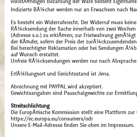
vollstÃ¤ndigen Bezahlung der Ware besteht Eigentums
Indizierte BÃ¼cher werden nur an Erwachsen nach Nac
Es besteht ein Widerrufsrecht. Der Widerruf muss kein
RÃ¼cksendung der Sache innerhalb von zwei Wochen s
(Adresse s.o.) zu erklÃ¤ren; zur Fristwahrung genÃ¼g
der KÃ¤ufer, sofern der Preis der zurÃ¼ckzusendenden
Bei berechtigter Reklamation oder bei Sendungen Ã¼
auf Wunsch erstattet.
Unfreie RÃ¼cksendungen werden nur nach Absprach
ErfÃ¼llungsort und Gerichtsstand ist Jena.
Abrechnung mit PAYPAL wird akzeptiert.
Gewichtsangaben sind Pauschalgewichte zur Ermittlung
Streitschlichtung
Die EuropÃ¤ische Kommission stellt eine Plattform zur O
https://ec.europa.eu/consumers/odr
Unsere E-Mail-Adresse finden Sie oben im Impressum.