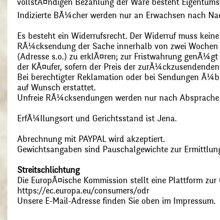
vollstÃ¤ndigen Bezahlung der Ware besteht Eigentums
Indizierte BÃ¼cher werden nur an Erwachsen nach Nac
Es besteht ein Widerrufsrecht. Der Widerruf muss kein
RÃ¼cksendung der Sache innerhalb von zwei Wochen s
(Adresse s.o.) zu erklÃ¤ren; zur Fristwahrung genÃ¼g
der KÃ¤ufer, sofern der Preis der zurÃ¼ckzusendenden
Bei berechtigter Reklamation oder bei Sendungen Ã¼
auf Wunsch erstattet.
Unfreie RÃ¼cksendungen werden nur nach Absprach
ErfÃ¼llungsort und Gerichtsstand ist Jena.
Abrechnung mit PAYPAL wird akzeptiert.
Gewichtsangaben sind Pauschalgewichte zur Ermittlung
Streitschlichtung
Die EuropÃ¤ische Kommission stellt eine Plattform zur O
https://ec.europa.eu/consumers/odr
Unsere E-Mail-Adresse finden Sie oben im Impressum.