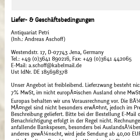
Liefer- & Geschäftsbedingungen
Antiquariat Petri
(Inh.: Andreas Aschoff)
Westendstr. 17, D-07743 Jena, Germany
Tel.: +49 (0)3641 890216, Fax: +49 (0)3641 442065
E-Mail: a.schoff@kabelmail.de
Ust IdNr. DE 185698378
Unser Angebot ist freibleibend. Lieferzwang besteht nic
7% MwSt, im nicht europÃ¤ischen Ausland ohne MwSt
Europas behalten wir uns Vorausrechnung vor. Die BÃ¼
MÃ¤ngel sind nicht besonders erwÃ¤hnt, jedoch im Pre
Beschreibung geliefert. Bitte bei der Bestellung E-Mail
Benachrichtigung erfolgt in der Regel nicht. Rechnunge
anfallende Bankspesen, besonders bei AuslandsÃ¼ber
anderes gewÃ¼nscht, wird jede Sendung ab 40,00 EUR p