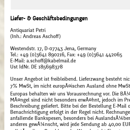
Liefer- & Geschäftsbedingungen
Antiquariat Petri
(Inh.: Andreas Aschoff)
Westendstr. 17, D-07743 Jena, Germany
Tel.: +49 (0)3641 890216, Fax: +49 (0)3641 442065
E-Mail: a.schoff@kabelmail.de
Ust IdNr. DE 185698378
Unser Angebot ist freibleibend. Lieferzwang besteht nic
7% MwSt, im nicht europÃ¤ischen Ausland ohne MwSt
Europas behalten wir uns Vorausrechnung vor. Die BÃ¼
MÃ¤ngel sind nicht besonders erwÃ¤hnt, jedoch im Pre
Beschreibung geliefert. Bitte bei der Bestellung E-Mail
Benachrichtigung erfolgt in der Regel nicht. Rechnunge
anfallende Bankspesen, besonders bei AuslandsÃ¼ber
anderes gewÃ¼nscht, wird jede Sendung ab 40,00 EUR p