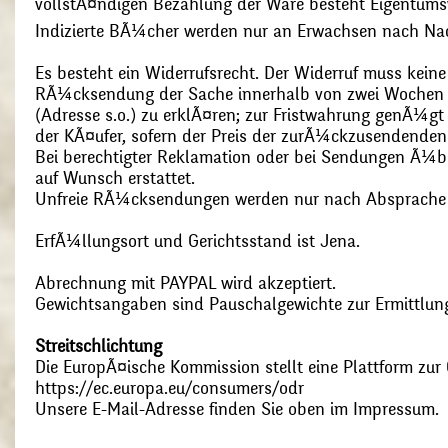
vollstÃ¤ndigen Bezahlung der Ware besteht Eigentums
Indizierte BÃ¼cher werden nur an Erwachsen nach Nac
Es besteht ein Widerrufsrecht. Der Widerruf muss kein
RÃ¼cksendung der Sache innerhalb von zwei Wochen s
(Adresse s.o.) zu erklÃ¤ren; zur Fristwahrung genÃ¼g
der KÃ¤ufer, sofern der Preis der zurÃ¼ckzusendenden
Bei berechtigter Reklamation oder bei Sendungen Ã¼
auf Wunsch erstattet.
Unfreie RÃ¼cksendungen werden nur nach Absprach
ErfÃ¼llungsort und Gerichtsstand ist Jena.
Abrechnung mit PAYPAL wird akzeptiert.
Gewichtsangaben sind Pauschalgewichte zur Ermittlung
Streitschlichtung
Die EuropÃ¤ische Kommission stellt eine Plattform zur O
https://ec.europa.eu/consumers/odr
Unsere E-Mail-Adresse finden Sie oben im Impressum.